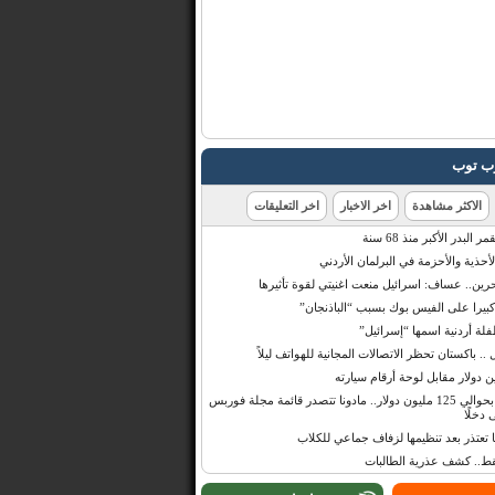
رب توب
الاكثر مشاهدة
اخر الاخبار
اخر التعليقات
البدر الأكبر منذ 68 سنة
أحذية والأحزمة في البرلمان الأردني
حرين.. عساف: اسرائيل منعت اغنيتي لقوة تأثيرها
 كبيرا على الفيس بوك بسبب “الباذنجان”
 أردنية اسمها “إسرائيل”
 .. باكستان تحظر الاتصالات المجانية للهواتف ليلاً
بإيرادات قدرت بحوالي 125 مليون دولار.. مادونا تتصدر قائمة مجلة فوربس
 دخلًا
تعتذر بعد تنظيمها لزفاف جماعي للكلاب
قط.. كشف عذرية الطالبات