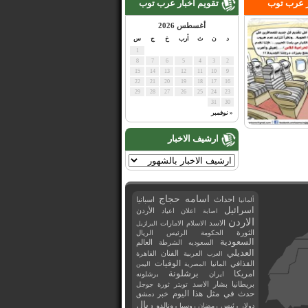
ر عرب توب
تقويم اخبار عرب توب
أغسطس 2026
د
ن
ث
أرب
خ
ج
س
1
8
7
6
5
4
3
2
15
14
13
12
11
10
9
22
21
20
19
18
17
16
29
28
27
26
25
24
23
31
30
« نوفمبر
ارشيف الاخبار
اسامه حجاج
احداث
اسبانيا
ألمانيا
اسرائيل
اعلان
اعياد
الأردن
اصابة
الاردن
الاسد
الاسلام
الامارات
البرازيل
الثورة
الحكومة
الرئيس
الريال
السعودية
العالم
السعوديه
الشرطة
العديلي
العربية
الفنان
القاهرة
العرب
القذافي
الوفيات
المانيا
المصرية
اليمن
برشلونة
امريكا
ايران
برشلونه
بريطانيا
بشار الاسد
تويتر
ثورة
جوجل
حدث في مثل هذا اليوم
خبر
دمشق
ريال
رئيس
دولار
رمضان
روسيا
رونالدو