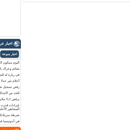
اخبار ع
اخبار منوعة
اليوم سيكون القمر 
شتائم وعراك بال
في زيارة له للب
أحلام تثير جدلا
رفض تسجيل طفلة
للحد من الابتذال
يرفض 9٫3 ملايين دولار مقابل لوحة أرقام سيارته
للمشاهير الأعلى
شرطة سريلانكا 
في أندونيسيا ف