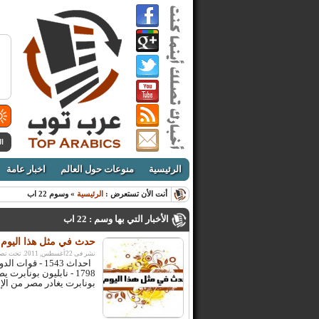
ال
الرئيسية
منوعات حول العالم
اخبار عامة
أنت الأن تستعرض :
الرئيسية
» وسوم 22 اب
الأخبار التي بها وسم : 22 اب
حدث في مثل هذا اليوم 22 اب / اغسطس
نشر فى 22أغسطس, 2011. تحت تصنيف:
احداث 1543 - 
بونابرت يغادر مصر من الإسكندرية عائد