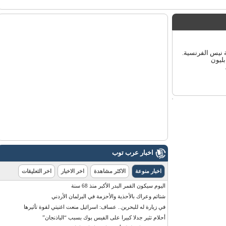
ة نيس الفرنسية.
مع العلمي في مصر. 1799 - نابليون
اخبار عرب توب
اخبار منوعة
الاكثر مشاهدة
اخر الاخبار
اخر التعليقات
اليوم سيكون القمر البدر الأكبر منذ 68 سنة
شتائم وعراك بالأحذية والأحزمة في البرلمان الأردني
في زيارة له للبحرين.. عساف: اسرائيل منعت اغنيتي لقوة تأثيرها
أحلام تثير جدلا كبيرا على الفيس بوك بسبب “الباذنجان”