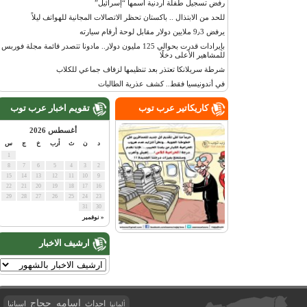
رفض تسجيل طفلة أردنية اسمها “إسرائيل”
للحد من الابتذال .. باكستان تحظر الاتصالات المجانية للهواتف ليلاً
يرفض 9٫3 ملايين دولار مقابل لوحة أرقام سيارته
بإيرادات قدرت بحوالي 125 مليون دولار.. مادونا تتصدر قائمة مجلة فوربس
للمشاهير الأعلى دخلًا
شرطة سريلانكا تعتذر بعد تنظيمها لزفاف جماعي للكلاب
في أندونيسيا فقط.. كشف عذرية الطالبات
كاريكاتير عرب توب
تقويم اخبار عرب توب
أغسطس 2026
د
ن
ث
أرب
خ
ج
س
1
8
7
6
5
4
3
2
15
14
13
12
11
10
9
22
21
20
19
18
17
16
29
28
27
26
25
24
23
31
30
« نوفمبر
ارشيف الاخبار
اسامه حجاج
احداث
اسبانيا
ألمانيا