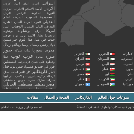
اسرائيل
اعلان
اعياد
الأردن
اصابة
الاردن
الاسد
الاسلام
الامارات
البرازيل
الثورة
الحكومة
الرئيس
الريال
السعودية
العالم
السعوديه
الشرطة
العديلي
العربية
الفنان
القاهرة
العرب
القذافي
الوفيات
المانيا
المصرية
اليمن
برشلونة
امريكا
ايران
برشلونه
بريطانيا
بشار الاسد
تويتر
ثورة
جوجل
حدث في مثل هذا اليوم
خبر
دمشق
ريال
رئيس
دولار
رمضان
روسيا
رونالدو
صور
سوريا
مدريد
شاب
شركة
إمارات
البحرين
الجزائر
عرب توب
صورة
عطا
طائرة
سعودية
السودان
العراق
فلسطين
وعطوة
على
عمان
غزة
فرنسا
مغرب
اليمن
تونس
فيديو
فوز
قتل
في
فيسبوك
فيس بوك
ريا
عمان
فلسطين
كاريكاتير
قطر
كاريكاتير اسامه حجاج
نان
ليبيا
مصر
ليبيا
لاعب
لبنان
كرة القدم
كريستيانو رونالدو
أردن
الكويت
قطر
مباراة
مبارك
مدريد
مرض
مستشفى
مصر
مصطفى العديلي
يتانيا
الصومال
جيبوتي
مصطفى
مقتل
من
مناسبات
منوعات
مظاهرات
موت
ميسي
مواليد
ميلان
نادي
نشر
وفيات
منوعات حول العالم
الكاريكاتير
وفاة
الصحة و الجمال
مقالات
يوتيوب
غتهم على شبكاتِ تواصلهمْ الاجتماعي المُفضلةْ !
تصميم وتطوير ورؤية
ليث الخليلي