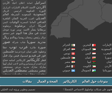
اسرائيل
اعلان
اعياد
الأردن
اصابة
الاردن
الاسد
الاسلام
الامارات
البرازيل
الثورة
الحكومة
الرئيس
الريال
السعودية
العالم
السعوديه
الشرطة
العديلي
العربية
الفنان
القاهرة
العرب
القذافي
الوفيات
المانيا
المصرية
اليمن
برشلونة
امريكا
ايران
برشلونه
بريطانيا
بشار الاسد
تويتر
ثورة
جوجل
حدث في مثل هذا اليوم
خبر
دمشق
ريال
رئيس
دولار
رمضان
روسيا
رونالدو
صور
سوريا
مدريد
شاب
شركة
إمارات
البحرين
الجزائر
عرب توب
صورة
عطا
طائرة
سعودية
السودان
العراق
فلسطين
وعطوة
على
عمان
غزة
فرنسا
مغرب
اليمن
تونس
فيديو
فوز
قتل
في
فيسبوك
فيس بوك
ريا
عمان
فلسطين
كاريكاتير
قطر
كاريكاتير اسامه حجاج
نان
ليبيا
مصر
ليبيا
لاعب
لبنان
كرة القدم
كريستيانو رونالدو
أردن
الكويت
قطر
مباراة
مبارك
مدريد
مرض
مستشفى
مصر
مصطفى العديلي
يتانيا
الصومال
جيبوتي
مصطفى
مقتل
من
مناسبات
منوعات
مظاهرات
موت
ميسي
مواليد
ميلان
نادي
نشر
وفيات
منوعات حول العالم
الكاريكاتير
وفاة
الصحة و الجمال
مقالات
يوتيوب
غتهم على شبكاتِ تواصلهمْ الاجتماعي المُفضلةْ !
تصميم وتطوير ورؤية
ليث الخليلي