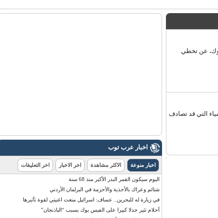
ك، عن تخطي
 التي قد تصادف
اخبار عرب توب
اخبار منوعة
الاكثر مشاهدة
اخر الاخبار
اخر التعليقات
اليوم سيكون القمر البدر الأكبر منذ 68 سنة
شتائم وعراك بالأحذية والأحزمة في البرلمان الأردني
في زيارة له للبحرين.. عساف: اسرائيل منعت اغنيتي لقوة تأثيرها
أحلام تثير جدلا كبيرا على الفيس بوك بسبب “الباذنجان”