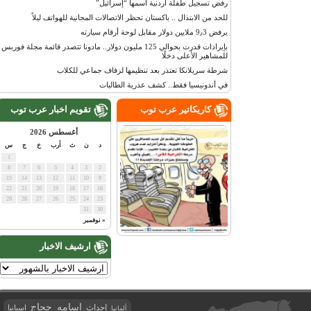
رفض تسجيل طفلة أردنية اسمها “إسرائيل”
للحد من الابتذال .. باكستان تحظر الاتصالات المجانية للهواتف ليلاً
يرفض 9٫3 ملايين دولار مقابل لوحة أرقام سيارته
بإيرادات قدرت بحوالي 125 مليون دولار.. مادونا تتصدر قائمة مجلة فوربس
للمشاهير الأعلى دخلًا
شرطة سريلانكا تعتذر بعد تنظيمها لزفاف جماعي للكلاب
في أندونيسيا فقط.. كشف عذرية الطالبات
كاريكاتير عرب توب
تقويم اخبار عرب توب
أغسطس 2026
د
ن
ث
أرب
خ
ج
س
1
8
7
6
5
4
3
2
15
14
13
12
11
10
9
22
21
20
19
18
17
16
29
28
27
26
25
24
23
31
30
« نوفمبر
ارشيف الاخبار
اسامه حجاج
احداث
اسبانيا
ألمانيا