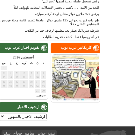
رفض تسجيل طفلة أردنية اسمها “إسرائيل”
للحد من الابتذال .. باكستان تحظر الاتصالات المجانية للهواتف ليلاً
يرفض 9٫3 ملايين دولار مقابل لوحة أرقام سيارته
بإيرادات قدرت بحوالي 125 مليون دولار.. مادونا تتصدر قائمة مجلة فوربس
للمشاهير الأعلى دخلًا
شرطة سريلانكا تعتذر بعد تنظيمها لزفاف جماعي للكلاب
في أندونيسيا فقط.. كشف عذرية الطالبات
كاريكاتير عرب توب
تقويم اخبار عرب توب
أغسطس 2026
د
ن
ث
أرب
خ
ج
س
1
8
7
6
5
4
3
2
15
14
13
12
11
10
9
22
21
20
19
18
17
16
29
28
27
26
25
24
23
31
30
« نوفمبر
ارشيف الاخبار
اسامه حجاج
احداث
اسبانيا
ألمانيا