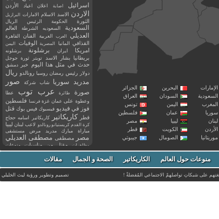
اسرائيل
اعلان
اعياد
الأردن
اصابة
الاردن
الاسد
الاسلام
الامارات
البرازيل
الثورة
الحكومة
الرئيس
الريال
السعودية
العالم
السعوديه
الشرطة
العديلي
العربية
الفنان
القاهرة
العرب
القذافي
الوفيات
المانيا
المصرية
اليمن
برشلونة
امريكا
ايران
برشلونه
بريطانيا
بشار الاسد
تويتر
ثورة
جوجل
حدث في مثل هذا اليوم
خبر
دمشق
ريال
رئيس
دولار
رمضان
روسيا
رونالدو
صور
سوريا
مدريد
شاب
شركة
إمارات
البحرين
الجزائر
عرب توب
صورة
عطا
طائرة
سعودية
السودان
العراق
فلسطين
وعطوة
على
عمان
غزة
فرنسا
مغرب
اليمن
تونس
فيديو
فوز
قتل
في
فيسبوك
فيس بوك
ريا
عمان
فلسطين
كاريكاتير
قطر
كاريكاتير اسامه حجاج
نان
ليبيا
مصر
ليبيا
لاعب
لبنان
كرة القدم
كريستيانو رونالدو
أردن
الكويت
قطر
مباراة
مبارك
مدريد
مرض
مستشفى
مصر
مصطفى العديلي
يتانيا
الصومال
جيبوتي
مصطفى
مقتل
من
مناسبات
منوعات
مظاهرات
موت
ميسي
مواليد
ميلان
نادي
نشر
وفيات
منوعات حول العالم
الكاريكاتير
وفاة
الصحة و الجمال
مقالات
يوتيوب
غتهم على شبكاتِ تواصلهمْ الاجتماعي المُفضلةْ !
تصميم وتطوير ورؤية
ليث الخليلي