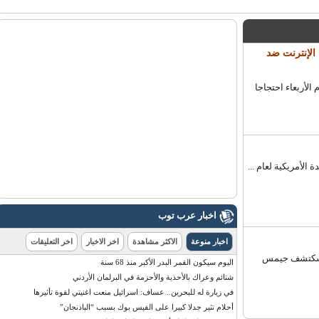
لإنترنت ضد
على الإنترنت لمدة 24 ساعة اليوم الأربعاء احتجاجا
أمريكية لعام ...
اخبار عرب توب
اخبار منوعة
الاكثر مشاهدة
اخر الاخبار
اخر التعليقات
لمسكتشف جيمس
اليوم سيكون القمر البدر الأكبر منذ 68 سنة
شتائم وعراك بالأحذية والأحزمة في البرلمان الأردني
في زيارة له للبحرين.. عساف: اسرائيل منعت اغنيتي لقوة تأثيرها
أحلام تثير جدلا كبيرا على الفيس بوك بسبب “الباذنجان”