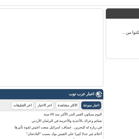
 من ...
اخبار عرب توب
اخبار منوعة
الاكثر مشاهدة
اخر الاخبار
اخر التعليقات
اليوم سيكون القمر البدر الأكبر منذ 68 سنة
شتائم وعراك بالأحذية والأحزمة في البرلمان الأردني
في زيارة له للبحرين.. عساف: اسرائيل منعت اغنيتي لقوة تأثيرها
أحلام تثير جدلا كبيرا على الفيس بوك بسبب “الباذنجان”