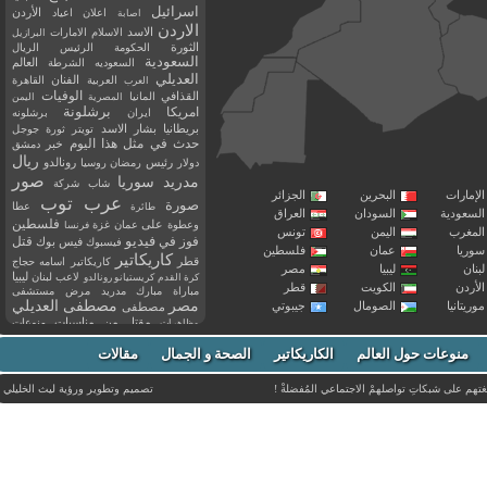
اسرائيل
اعلان
اعياد
الأردن
اصابة
الاردن
الاسد
الاسلام
الامارات
البرازيل
الثورة
الحكومة
الرئيس
الريال
السعودية
العالم
السعوديه
الشرطة
العديلي
العربية
الفنان
القاهرة
العرب
القذافي
الوفيات
المانيا
المصرية
اليمن
برشلونة
امريكا
ايران
برشلونه
بريطانيا
بشار الاسد
تويتر
ثورة
جوجل
حدث في مثل هذا اليوم
خبر
دمشق
ريال
رئيس
دولار
رمضان
روسيا
رونالدو
صور
سوريا
مدريد
شاب
شركة
إمارات
البحرين
الجزائر
عرب توب
صورة
عطا
طائرة
سعودية
السودان
العراق
فلسطين
وعطوة
على
عمان
غزة
فرنسا
مغرب
اليمن
تونس
فيديو
فوز
قتل
في
فيسبوك
فيس بوك
ريا
عمان
فلسطين
كاريكاتير
قطر
كاريكاتير اسامه حجاج
نان
ليبيا
مصر
ليبيا
لاعب
لبنان
كرة القدم
كريستيانو رونالدو
أردن
الكويت
قطر
مباراة
مبارك
مدريد
مرض
مستشفى
مصر
مصطفى العديلي
يتانيا
الصومال
جيبوتي
مصطفى
مقتل
من
مناسبات
منوعات
مظاهرات
موت
ميسي
مواليد
ميلان
نادي
نشر
وفيات
منوعات حول العالم
الكاريكاتير
وفاة
الصحة و الجمال
مقالات
يوتيوب
غتهم على شبكاتِ تواصلهمْ الاجتماعي المُفضلةْ !
تصميم وتطوير ورؤية
ليث الخليلي