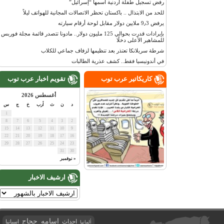
رفض تسجيل طفلة أردنية اسمها “إسرائيل”
للحد من الابتذال .. باكستان تحظر الاتصالات المجانية للهواتف ليلاً
يرفض 9٫3 ملايين دولار مقابل لوحة أرقام سيارته
بإيرادات قدرت بحوالي 125 مليون دولار.. مادونا تتصدر قائمة مجلة فوربس
للمشاهير الأعلى دخلًا
شرطة سريلانكا تعتذر بعد تنظيمها لزفاف جماعي للكلاب
في أندونيسيا فقط.. كشف عذرية الطالبات
كاريكاتير عرب توب
تقويم اخبار عرب توب
أغسطس 2026
د
ن
ث
أرب
خ
ج
س
1
8
7
6
5
4
3
2
15
14
13
12
11
10
9
22
21
20
19
18
17
16
29
28
27
26
25
24
23
31
30
« نوفمبر
ارشيف الاخبار
اسامه حجاج
احداث
اسبانيا
ألمانيا