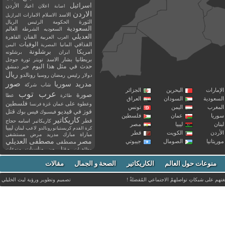
اسرائيل
اعلان
اعياد
الأردن
اصابة
الاردن
الاسد
الاسلام
الامارات
البرازيل
الثورة
الحكومة
الرئيس
الريال
السعودية
العالم
السعوديه
الشرطة
العديلي
العربية
الفنان
القاهرة
العرب
القذافي
الوفيات
المانيا
المصرية
اليمن
برشلونة
امريكا
ايران
برشلونه
بريطانيا
بشار الاسد
تويتر
ثورة
جوجل
حدث في مثل هذا اليوم
خبر
دمشق
ريال
رئيس
دولار
رمضان
روسيا
رونالدو
صور
سوريا
مدريد
شاب
شركة
إمارات
البحرين
الجزائر
عرب توب
صورة
عطا
طائرة
سعودية
السودان
العراق
فلسطين
وعطوة
على
عمان
غزة
فرنسا
مغرب
اليمن
تونس
فيديو
فوز
قتل
في
فيسبوك
فيس بوك
ريا
عمان
فلسطين
كاريكاتير
قطر
كاريكاتير اسامه حجاج
نان
ليبيا
مصر
ليبيا
لاعب
لبنان
كرة القدم
كريستيانو رونالدو
أردن
الكويت
قطر
مباراة
مبارك
مدريد
مرض
مستشفى
مصر
مصطفى العديلي
يتانيا
الصومال
جيبوتي
مصطفى
مقتل
من
مناسبات
منوعات
مظاهرات
موت
ميسي
مواليد
ميلان
نادي
نشر
وفيات
منوعات حول العالم
الكاريكاتير
وفاة
الصحة و الجمال
مقالات
يوتيوب
غتهم على شبكاتِ تواصلهمْ الاجتماعي المُفضلةْ !
تصميم وتطوير ورؤية
ليث الخليلي