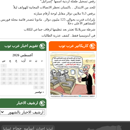
رفض تسجيل طفلة أردنية اسمها “إسرائيل”
للحد من الابتذال .. باكستان تحظر الاتصالات المجانية للهواتف ليلاً
يرفض 9٫3 ملايين دولار مقابل لوحة أرقام سيارته
بإيرادات قدرت بحوالي 125 مليون دولار.. مادونا تتصدر قائمة مجلة فوربس
للمشاهير الأعلى دخلًا
شرطة سريلانكا تعتذر بعد تنظيمها لزفاف جماعي للكلاب
في أندونيسيا فقط.. كشف عذرية الطالبات
كاريكاتير عرب توب
تقويم اخبار عرب توب
أغسطس 2026
د
ن
ث
أرب
خ
ج
س
1
8
7
6
5
4
3
2
15
14
13
12
11
10
9
22
21
20
19
18
17
16
29
28
27
26
25
24
23
31
30
« نوفمبر
ارشيف الاخبار
اسامه حجاج
احداث
اسبانيا
ألمانيا