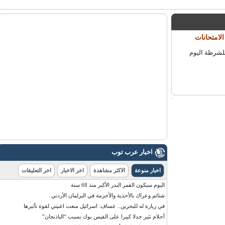
للشرطة اليوم
اخبار عرب توب
اخبار منوعة
الاكثر مشاهدة
اخر الاخبار
اخر التعليقات
اليوم سيكون القمر البدر الأكبر منذ 68 سنة
شتائم وعراك بالأحذية والأحزمة في البرلمان الأردني
في زيارة له للبحرين.. عساف: اسرائيل منعت اغنيتي لقوة تأثيرها
أحلام تثير جدلا كبيرا على الفيس بوك بسبب “الباذنجان”