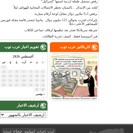
رفض تسجيل طفلة أردنية اسمها “إسرائيل”
للحد من الابتذال .. باكستان تحظر الاتصالات المجانية للهواتف ليلاً
يرفض 9٫3 ملايين دولار مقابل لوحة أرقام سيارته
بإيرادات قدرت بحوالي 125 مليون دولار.. مادونا تتصدر قائمة مجلة فوربس
للمشاهير الأعلى دخلًا
شرطة سريلانكا تعتذر بعد تنظيمها لزفاف جماعي للكلاب
في أندونيسيا فقط.. كشف عذرية الطالبات
كاريكاتير عرب توب
تقويم اخبار عرب توب
أغسطس 2026
د
ن
ث
أرب
خ
ج
س
1
8
7
6
5
4
3
2
15
14
13
12
11
10
9
22
21
20
19
18
17
16
29
28
27
26
25
24
23
31
30
« نوفمبر
ارشيف الاخبار
اسامه حجاج
احداث
اسبانيا
ألمانيا