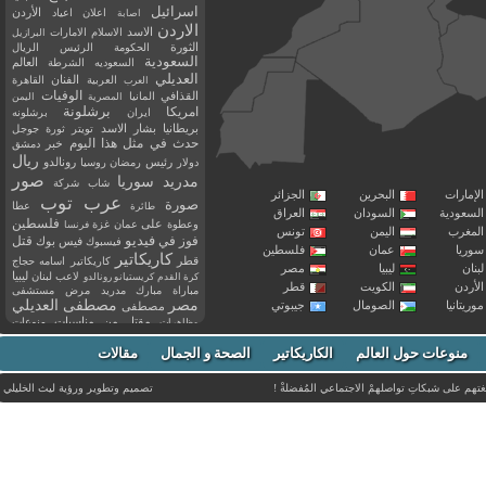
اسرائيل
اعلان
اعياد
الأردن
اصابة
الاردن
الاسد
الاسلام
الامارات
البرازيل
الثورة
الحكومة
الرئيس
الريال
السعودية
العالم
السعوديه
الشرطة
العديلي
العربية
الفنان
القاهرة
العرب
القذافي
الوفيات
المانيا
المصرية
اليمن
برشلونة
امريكا
ايران
برشلونه
بريطانيا
بشار الاسد
تويتر
ثورة
جوجل
حدث في مثل هذا اليوم
خبر
دمشق
ريال
رئيس
دولار
رمضان
روسيا
رونالدو
صور
سوريا
مدريد
شاب
شركة
إمارات
البحرين
الجزائر
عرب توب
صورة
عطا
طائرة
سعودية
السودان
العراق
فلسطين
وعطوة
على
عمان
غزة
فرنسا
مغرب
اليمن
تونس
فيديو
فوز
قتل
في
فيسبوك
فيس بوك
ريا
عمان
فلسطين
كاريكاتير
قطر
كاريكاتير اسامه حجاج
نان
ليبيا
مصر
ليبيا
لاعب
لبنان
كرة القدم
كريستيانو رونالدو
أردن
الكويت
قطر
مباراة
مبارك
مدريد
مرض
مستشفى
مصر
مصطفى العديلي
يتانيا
الصومال
جيبوتي
مصطفى
مقتل
من
مناسبات
منوعات
مظاهرات
موت
ميسي
مواليد
ميلان
نادي
نشر
وفيات
منوعات حول العالم
الكاريكاتير
وفاة
الصحة و الجمال
مقالات
يوتيوب
غتهم على شبكاتِ تواصلهمْ الاجتماعي المُفضلةْ !
تصميم وتطوير ورؤية
ليث الخليلي