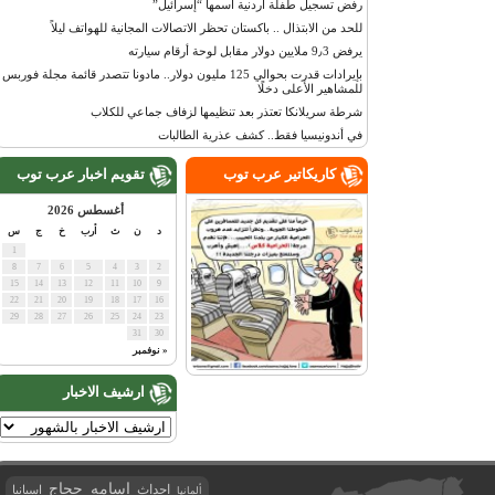
رفض تسجيل طفلة أردنية اسمها “إسرائيل”
للحد من الابتذال .. باكستان تحظر الاتصالات المجانية للهواتف ليلاً
يرفض 9٫3 ملايين دولار مقابل لوحة أرقام سيارته
بإيرادات قدرت بحوالي 125 مليون دولار.. مادونا تتصدر قائمة مجلة فوربس
للمشاهير الأعلى دخلًا
شرطة سريلانكا تعتذر بعد تنظيمها لزفاف جماعي للكلاب
في أندونيسيا فقط.. كشف عذرية الطالبات
كاريكاتير عرب توب
تقويم اخبار عرب توب
أغسطس 2026
د
ن
ث
أرب
خ
ج
س
1
8
7
6
5
4
3
2
15
14
13
12
11
10
9
22
21
20
19
18
17
16
29
28
27
26
25
24
23
31
30
« نوفمبر
ارشيف الاخبار
اسامه حجاج
احداث
اسبانيا
ألمانيا