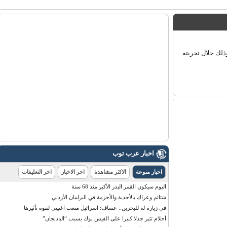
وذلك خلال تجربته
اخبار عرب توب
اخبار منوعة
الاكثر مشاهدة
اخر الاخبار
اخر التعليقات
اليوم سيكون القمر البدر الأكبر منذ 68 سنة
شتائم وعراك بالأحذية والأحزمة في البرلمان الأردني
في زيارة له للبحرين.. عساف: اسرائيل منعت اغنيتي لقوة تأثيرها
أحلام تثير جدلا كبيرا على الفيس بوك بسبب “الباذنجان”