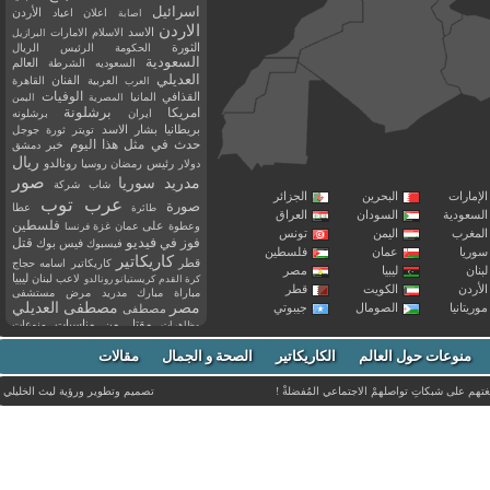
اسرائيل
اعلان
اعياد
الأردن
اصابة
الاردن
الاسد
الاسلام
الامارات
البرازيل
الثورة
الحكومة
الرئيس
الريال
السعودية
العالم
السعوديه
الشرطة
العديلي
العربية
الفنان
القاهرة
العرب
القذافي
الوفيات
المانيا
المصرية
اليمن
برشلونة
امريكا
ايران
برشلونه
بريطانيا
بشار الاسد
تويتر
ثورة
جوجل
حدث في مثل هذا اليوم
خبر
دمشق
ريال
رئيس
دولار
رمضان
روسيا
رونالدو
صور
سوريا
مدريد
شاب
شركة
إمارات
البحرين
الجزائر
عرب توب
صورة
عطا
طائرة
سعودية
السودان
العراق
فلسطين
وعطوة
على
عمان
غزة
فرنسا
مغرب
اليمن
تونس
فيديو
فوز
قتل
في
فيسبوك
فيس بوك
ريا
عمان
فلسطين
كاريكاتير
قطر
كاريكاتير اسامه حجاج
نان
ليبيا
مصر
ليبيا
لاعب
لبنان
كرة القدم
كريستيانو رونالدو
أردن
الكويت
قطر
مباراة
مبارك
مدريد
مرض
مستشفى
مصر
مصطفى العديلي
يتانيا
الصومال
جيبوتي
مصطفى
مقتل
من
مناسبات
منوعات
مظاهرات
موت
ميسي
مواليد
ميلان
نادي
نشر
وفيات
منوعات حول العالم
الكاريكاتير
وفاة
الصحة و الجمال
مقالات
يوتيوب
غتهم على شبكاتِ تواصلهمْ الاجتماعي المُفضلةْ !
تصميم وتطوير ورؤية
ليث الخليلي