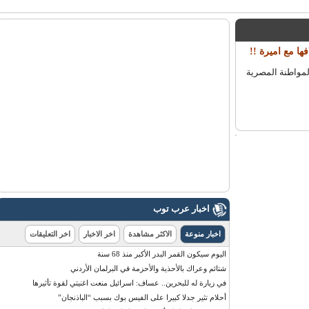
واطنة المصرية
اخبار عرب توب
اخبار منوعة
الاكثر مشاهدة
اخر الاخبار
اخر التعليقات
اليوم سيكون القمر البدر الأكبر منذ 68 سنة
شتائم وعراك بالأحذية والأحزمة في البرلمان الأردني
في زيارة له للبحرين.. عساف: اسرائيل منعت اغنيتي لقوة تأثيرها
أحلام تثير جدلا كبيرا على الفيس بوك بسبب “الباذنجان”