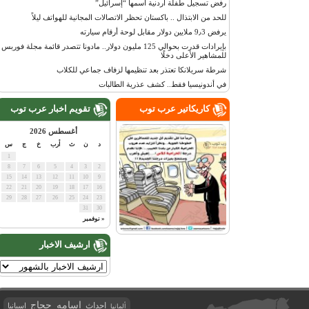
رفض تسجيل طفلة أردنية اسمها “إسرائيل”
للحد من الابتذال .. باكستان تحظر الاتصالات المجانية للهواتف ليلاً
يرفض 9٫3 ملايين دولار مقابل لوحة أرقام سيارته
بإيرادات قدرت بحوالي 125 مليون دولار.. مادونا تتصدر قائمة مجلة فوربس
للمشاهير الأعلى دخلًا
شرطة سريلانكا تعتذر بعد تنظيمها لزفاف جماعي للكلاب
في أندونيسيا فقط.. كشف عذرية الطالبات
كاريكاتير عرب توب
تقويم اخبار عرب توب
أغسطس 2026
د
ن
ث
أرب
خ
ج
س
1
8
7
6
5
4
3
2
15
14
13
12
11
10
9
22
21
20
19
18
17
16
29
28
27
26
25
24
23
31
30
« نوفمبر
ارشيف الاخبار
اسامه حجاج
احداث
اسبانيا
ألمانيا