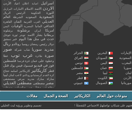
اسرائيل
اعلان
اعياد
الأردن
اصابة
الاردن
الاسد
الاسلام
الامارات
البرازيل
الثورة
الحكومة
الرئيس
الريال
السعودية
العالم
السعوديه
الشرطة
العديلي
العربية
الفنان
القاهرة
العرب
القذافي
الوفيات
المانيا
المصرية
اليمن
برشلونة
امريكا
ايران
برشلونه
بريطانيا
بشار الاسد
تويتر
ثورة
جوجل
حدث في مثل هذا اليوم
خبر
دمشق
ريال
رئيس
دولار
رمضان
روسيا
رونالدو
صور
سوريا
مدريد
شاب
شركة
إمارات
البحرين
الجزائر
عرب توب
صورة
عطا
طائرة
سعودية
السودان
العراق
فلسطين
وعطوة
على
عمان
غزة
فرنسا
مغرب
اليمن
تونس
فيديو
فوز
قتل
في
فيسبوك
فيس بوك
ريا
عمان
فلسطين
كاريكاتير
قطر
كاريكاتير اسامه حجاج
نان
ليبيا
مصر
ليبيا
لاعب
لبنان
كرة القدم
كريستيانو رونالدو
أردن
الكويت
قطر
مباراة
مبارك
مدريد
مرض
مستشفى
مصر
مصطفى العديلي
يتانيا
الصومال
جيبوتي
مصطفى
مقتل
من
مناسبات
منوعات
مظاهرات
موت
ميسي
مواليد
ميلان
نادي
نشر
وفيات
منوعات حول العالم
الكاريكاتير
وفاة
الصحة و الجمال
مقالات
يوتيوب
غتهم على شبكاتِ تواصلهمْ الاجتماعي المُفضلةْ !
تصميم وتطوير ورؤية
ليث الخليلي