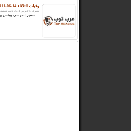
وفيات الثلاثاء 14-06-2011
نشر فى 14يونيو, 2011. تحت تصنيف:
- سميرة موسى يونس بينو /