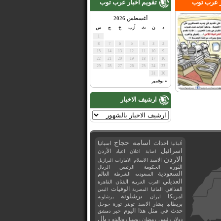
ر عرب توب
تقويم اخبار عرب توب
أغسطس 2026
د
ن
ث
أرب
خ
ج
س
1
8
7
6
5
4
3
2
15
14
13
12
11
10
9
22
21
20
19
18
17
16
29
28
27
26
25
24
23
31
30
« نوفمبر
ارشيف الاخبار
اسامه حجاج
احداث
اسبانيا
ألمانيا
اسرائيل
اعلان
اعياد
الأردن
اصابة
الاردن
الاسد
الاسلام
الامارات
البرازيل
الثورة
الحكومة
الرئيس
الريال
السعودية
العالم
السعوديه
الشرطة
العديلي
العربية
الفنان
القاهرة
العرب
القذافي
الوفيات
المانيا
المصرية
اليمن
برشلونة
امريكا
ايران
برشلونه
بريطانيا
بشار الاسد
تويتر
ثورة
جوجل
حدث في مثل هذا اليوم
خبر
دمشق
ريال
رئيس
دولار
رمضان
روسيا
رونالدو