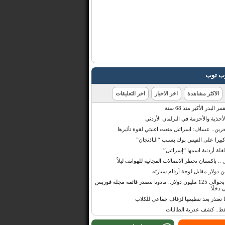
رب توب
الاكثر مشاهدة
اخر الاخبار
اخر التعليقات
البدر الأكبر منذ 68 سنة
أحذية والأحزمة في البرلمان الأردني
حرين.. عساف: اسرائيل منعت اغنيتي لقوة تأثيرها
 كبيرا على الفيس بوك بسبب “الباذنجان”
 أردنية اسمها “إسرائيل”
 .. باكستان تحظر الاتصالات المجانية للهواتف ليلاً
بإيرادات قدرت بحوالي 125 مليون دولار.. مادونا تتصدر قائمة مجلة فوربس
 دخلًا
تعتذر بعد تنظيمها لزفاف جماعي للكلاب
قط.. كشف عذرية الطالبات