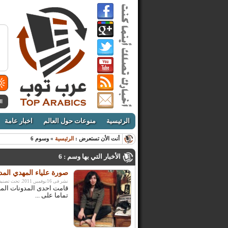
ال
الرئيسية
منوعات حول العالم
اخبار عامة
أنت الأن تستعرض :
الرئيسية
» وسوم 6
الأخبار التي بها وسم : 6
صورة علياء المهدي المد
نشر فى 16نوفمبر, 2011. تحت تصنيف:
قامت احدى المدونات المص
تماما على ...