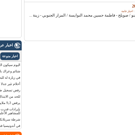
اخبار عامة
.
 صويلح - فاطمة حسين محمد النوايسة / المزار الجنوبي - زينة ...
اخبار ع
اخبار منوعة
اليوم سيكون القمر 
شتائم وعراك بال
في زيارة له للب
أحلام تثير جدلا
رفض تسجيل طفلة
للحد من الابتذال
يرفض 9٫3 ملايين دولار مقابل لوحة أرقام سيارته
للمشاهير الأعلى
شرطة سريلانكا 
في أندونيسيا ف