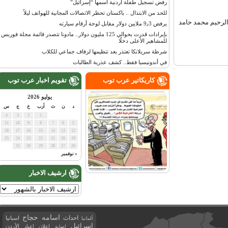
رفض تسجيل طفلة أردنية اسمها “إسرائيل”
للحد من الابتذال .. باكستان تحظر الاتصالات المجانية للهواتف ليلاً
رحيم محمد حامد
يرفض 9٫3 ملايين دولار مقابل لوحة أرقام سيارته
بإيرادات قدرت بحوالي 125 مليون دولار.. مادونا تتصدر قائمة مجلة فوربس
للمشاهير الأعلى دخلًا
شرطة سريلانكا تعتذر بعد تنظيمها لزفاف جماعي للكلاب
في أندونيسيا فقط.. كشف عذرية الطالبات
كاريكاتير عرب توب
تقويم اخبار عرب توب
يوليو 2026
د
ن
ث
أرب
خ
ج
س
4
3
2
1
11
10
9
8
7
6
5
18
17
16
15
14
13
12
25
24
23
22
21
20
19
31
30
29
28
27
26
« نوفمبر
ارشيف الاخبار
اسامه حجاج
احداث
اسبانيا
ألمانيا
اسرائيل
اعلان
اعياد
الأردن
اصابة