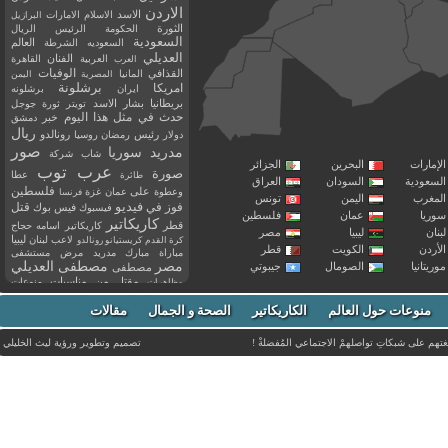
الاردن
الاسد
الاسلام
الامارات
البرازيل
الثورة
الحكومة
الرئيس
الريال
السعودية
العالم
السعوديه
الشرطة
العديلي
العربية
الفنان
القاهرة
العرب
القذافي
الوفيات
المانيا
المصرية
اليمن
برشلونة
امريكا
ايران
برشلونه
بريطانيا
بشار الاسد
تويتر
ثورة
جوجل
حدث في مثل هذا اليوم
خبر
دمشق
ريال
رئيس
دولار
رمضان
روسيا
رونالدو
صور
سوريا
مدريد
شاب
شركة
إمارات
البحرين
الجزائر
عرب توب
صورة
عطا
طائرة
سعودية
السودان
العراق
فلسطين
وعطوة
على
عمان
غزة
فرنسا
مغرب
اليمن
تونس
فيديو
فوز
قتل
في
فيسبوك
فيس بوك
ريا
عمان
فلسطين
كاريكاتير
قطر
كاريكاتير اسامه حجاج
نان
ليبيا
مصر
ليبيا
لاعب
لبنان
كرة القدم
كريستيانو رونالدو
أردن
الكويت
قطر
مباراة
مبارك
مدريد
مرض
مستشفى
مصر
مصطفى العديلي
يتانيا
الصومال
جيبوتي
مصطفى
مقتل
من
مناسبات
منوعات
مظاهرات
موت
ميسي
مواليد
ميلان
نادي
نشر
وفيات
منوعات حول العالم
الكاريكاتير
وفاة
الصحة و الجمال
مقالات
يوتيوب
غتهم على شبكاتِ تواصلهمْ الاجتماعي المُفضلةْ !
تصميم وتطوير ورؤية
ليث الخليلي