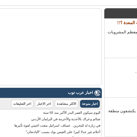
, فمعظم المشروبات
اخبار عرب توب
اخبار منوعة
الاكثر مشاهدة
اخر الاخبار
اخر التعليقات
ية المصرية. 1652 - الهولنديون يكتشفون منطقة
اليوم سيكون القمر البدر الأكبر منذ 68 سنة
شتائم وعراك بالأحذية والأحزمة في البرلمان الأردني
في زيارة له للبحرين.. عساف: اسرائيل منعت اغنيتي لقوة تأثيرها
أحلام تثير جدلا كبيرا على الفيس بوك بسبب “الباذنجان”