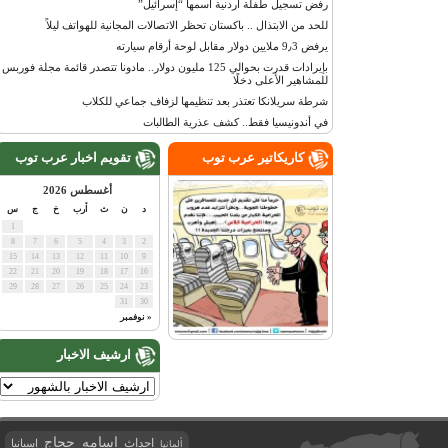
رفض تسجيل طفلة أردنية اسمها “إسرائيل”
للحد من الابتذال .. باكستان تحظر الاتصالات المجانية للهواتف ليلاً
يرفض 9٫3 ملايين دولار مقابل لوحة أرقام سيارته
بإيرادات قدرت بحوالي 125 مليون دولار.. مادونا تتصدر قائمة مجلة فوربس
للمشاهير الأعلى دخلًا
شرطة سريلانكا تعتذر بعد تنظيمها لزفاف جماعي للكلاب
في أندونيسيا فقط.. كشف عذرية الطالبات
كاريكاتير عرب توب
تقويم اخبار عرب توب
أغسطس 2026
د
ن
ث
أرب
خ
ج
س
1
8
7
6
5
4
3
2
15
14
13
12
11
10
9
22
21
20
19
18
17
16
29
28
27
26
25
24
23
31
30
« نوفمبر
ارشيف الاخبار
اسامه حجاج
احداث
اسبانيا
ألمانيا