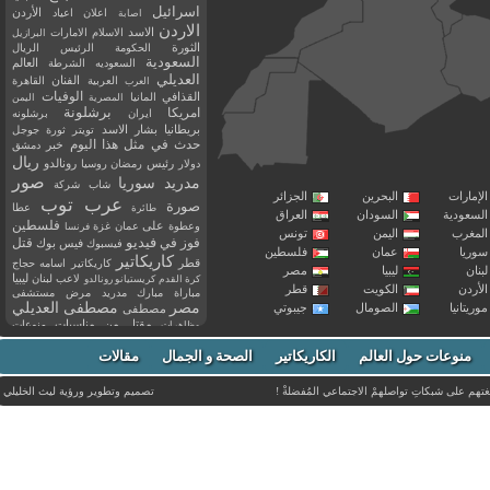
اسرائيل
اعلان
اعياد
الأردن
اصابة
الاردن
الاسد
الاسلام
الامارات
البرازيل
الثورة
الحكومة
الرئيس
الريال
السعودية
العالم
السعوديه
الشرطة
العديلي
العربية
الفنان
القاهرة
العرب
القذافي
الوفيات
المانيا
المصرية
اليمن
برشلونة
امريكا
ايران
برشلونه
بريطانيا
بشار الاسد
تويتر
ثورة
جوجل
حدث في مثل هذا اليوم
خبر
دمشق
ريال
رئيس
دولار
رمضان
روسيا
رونالدو
صور
سوريا
مدريد
شاب
شركة
إمارات
البحرين
الجزائر
عرب توب
صورة
عطا
طائرة
سعودية
السودان
العراق
فلسطين
وعطوة
على
عمان
غزة
فرنسا
مغرب
اليمن
تونس
فيديو
فوز
قتل
في
فيسبوك
فيس بوك
ريا
عمان
فلسطين
كاريكاتير
قطر
كاريكاتير اسامه حجاج
نان
ليبيا
مصر
ليبيا
لاعب
لبنان
كرة القدم
كريستيانو رونالدو
أردن
الكويت
قطر
مباراة
مبارك
مدريد
مرض
مستشفى
مصر
مصطفى العديلي
يتانيا
الصومال
جيبوتي
مصطفى
مقتل
من
مناسبات
منوعات
مظاهرات
موت
ميسي
مواليد
ميلان
نادي
نشر
وفيات
منوعات حول العالم
الكاريكاتير
وفاة
الصحة و الجمال
مقالات
يوتيوب
غتهم على شبكاتِ تواصلهمْ الاجتماعي المُفضلةْ !
تصميم وتطوير ورؤية
ليث الخليلي