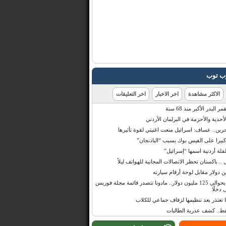
رب توب
الاكثر مشاهدة
اخر الاخبار
اخر التعليقات
البدر الأكبر منذ 68 سنة
أحذية والأحزمة في البرلمان الأردني
حرين.. عساف: اسرائيل منعت اغنيتي لقوة تأثيرها
 كبيرا على الفيس بوك بسبب “الباذنجان”
 أردنية اسمها “إسرائيل”
 .. باكستان تحظر الاتصالات المجانية للهواتف ليلاً
بإيرادات قدرت بحوالي 125 مليون دولار.. مادونا تتصدر قائمة مجلة فوربس
 دخلًا
تعتذر بعد تنظيمها لزفاف جماعي للكلاب
قط.. كشف عذرية الطالبات