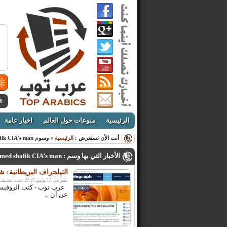
ال
الرئيسية
منوعات حول العالم
اخبار عامة
أنت الأن تستعرض :
الرئيسية
» وسوم ahmed shafik CIA’s man
الأخبار التي بها وسم : ahmed shafik CIA’s man
التيلجراف البريطانية: شفيق كان
نشر فى 12يونيو, 2012. تحت تصنيف:
عرب توب - كتب الروفيسي
عن أن ...