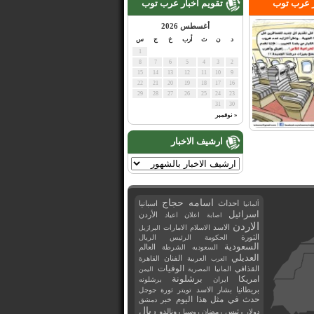
ر عرب توب
تقويم اخبار عرب توب
أغسطس 2026
د
ن
ث
أرب
خ
ج
س
1
8
7
6
5
4
3
2
15
14
13
12
11
10
9
22
21
20
19
18
17
16
29
28
27
26
25
24
23
31
30
« نوفمبر
ارشيف الاخبار
اسامه حجاج
احداث
اسبانيا
ألمانيا
اسرائيل
اعلان
اعياد
الأردن
اصابة
الاردن
الاسد
الاسلام
الامارات
البرازيل
الثورة
الحكومة
الرئيس
الريال
السعودية
العالم
السعوديه
الشرطة
العديلي
العربية
الفنان
القاهرة
العرب
القذافي
الوفيات
المانيا
المصرية
اليمن
برشلونة
امريكا
ايران
برشلونه
بريطانيا
بشار الاسد
تويتر
ثورة
جوجل
حدث في مثل هذا اليوم
خبر
دمشق
ريال
رئيس
دولار
رمضان
روسيا
رونالدو