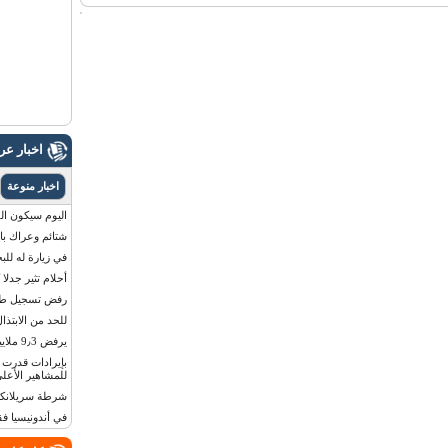
اخبار ع
اخبار منوعة
اليوم سيكون القمر 
شتائم وعراك بال
في زيارة له للب
أحلام تثير جدلا
رفض تسجيل طفلة
للحد من الابتذال
يرفض 9٫3 ملايين دولار مقابل لوحة أرقام سيارته
للمشاهير الأعلى
شرطة سريلانكا 
في أندونيسيا ف