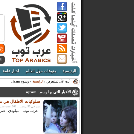
ال
الرئيسية
منوعات حول العالم
اخبار عامة
أنت الأن تستعرض :
الرئيسية
» وسوم ajram
الأخبار التي بها وسم : ajram
سلوكيات الاطفال هي مح
نشر فى 30ديسمبر, 2011. تحت تصنيف:
عرب توب - ميلودي - صرحت 