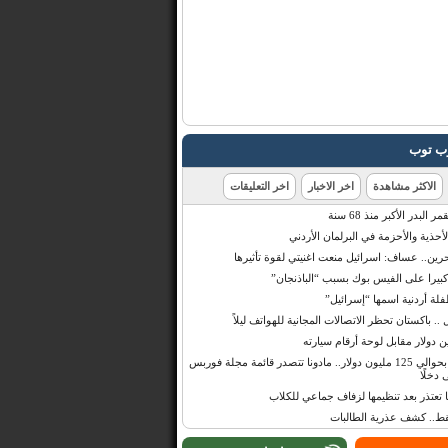
رب توب
الاكثر مشاهدة
اخر الاخبار
اخر التعليقات
البدر الأكبر منذ 68 سنة
أحذية والأحزمة في البرلمان الأردني
حرين.. عساف: اسرائيل منعت اغنيتي لقوة تأثيرها
 كبيرا على الفيس بوك بسبب “الباذنجان”
 أردنية اسمها “إسرائيل”
 .. باكستان تحظر الاتصالات المجانية للهواتف ليلاً
بإيرادات قدرت بحوالي 125 مليون دولار.. مادونا تتصدر قائمة مجلة فوربس
 دخلًا
تعتذر بعد تنظيمها لزفاف جماعي للكلاب
قط.. كشف عذرية الطالبات