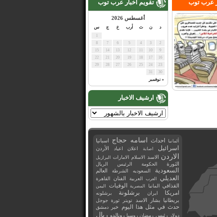
ر عرب توب
تقويم اخبار عرب توب
أغسطس 2026
د
ن
ث
أرب
خ
ج
س
1
8
7
6
5
4
3
2
15
14
13
12
11
10
9
22
21
20
19
18
17
16
29
28
27
26
25
24
23
31
30
« نوفمبر
ارشيف الاخبار
اسامه حجاج
احداث
اسبانيا
ألمانيا
اسرائيل
اعلان
اعياد
الأردن
اصابة
الاردن
الاسد
الاسلام
الامارات
البرازيل
الثورة
الحكومة
الرئيس
الريال
السعودية
العالم
السعوديه
الشرطة
العديلي
العربية
الفنان
القاهرة
العرب
القذافي
الوفيات
المانيا
المصرية
اليمن
برشلونة
امريكا
ايران
برشلونه
بريطانيا
بشار الاسد
تويتر
ثورة
جوجل
حدث في مثل هذا اليوم
خبر
دمشق
ريال
رئيس
دولار
رمضان
روسيا
رونالدو