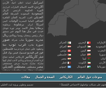
اسرائيل
اعلان
اعياد
الأردن
اصابة
الاردن
الاسد
الاسلام
الامارات
البرازيل
الثورة
الحكومة
الرئيس
الريال
السعودية
العالم
السعوديه
الشرطة
العديلي
العربية
الفنان
القاهرة
العرب
القذافي
الوفيات
المانيا
المصرية
اليمن
برشلونة
امريكا
ايران
برشلونه
بريطانيا
بشار الاسد
تويتر
ثورة
جوجل
حدث في مثل هذا اليوم
خبر
دمشق
ريال
رئيس
دولار
رمضان
روسيا
رونالدو
صور
سوريا
مدريد
شاب
شركة
إمارات
البحرين
الجزائر
عرب توب
صورة
عطا
طائرة
سعودية
السودان
العراق
فلسطين
وعطوة
على
عمان
غزة
فرنسا
مغرب
اليمن
تونس
فيديو
فوز
قتل
في
فيسبوك
فيس بوك
ريا
عمان
فلسطين
كاريكاتير
قطر
كاريكاتير اسامه حجاج
نان
ليبيا
مصر
ليبيا
لاعب
لبنان
كرة القدم
كريستيانو رونالدو
أردن
الكويت
قطر
مباراة
مبارك
مدريد
مرض
مستشفى
مصر
مصطفى العديلي
يتانيا
الصومال
جيبوتي
مصطفى
مقتل
من
مناسبات
منوعات
مظاهرات
موت
ميسي
مواليد
ميلان
نادي
نشر
وفيات
منوعات حول العالم
الكاريكاتير
وفاة
الصحة و الجمال
مقالات
يوتيوب
غتهم على شبكاتِ تواصلهمْ الاجتماعي المُفضلةْ !
تصميم وتطوير ورؤية
ليث الخليلي