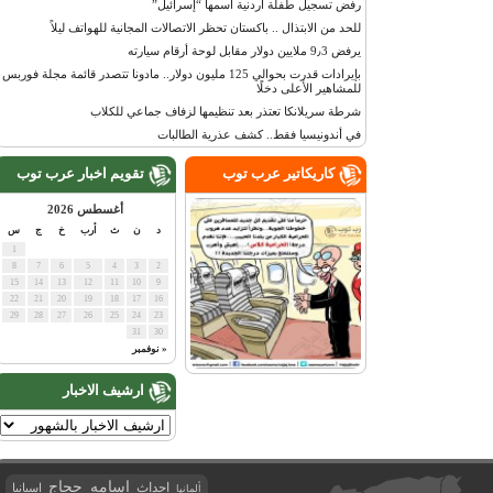
رفض تسجيل طفلة أردنية اسمها “إسرائيل”
للحد من الابتذال .. باكستان تحظر الاتصالات المجانية للهواتف ليلاً
يرفض 9٫3 ملايين دولار مقابل لوحة أرقام سيارته
بإيرادات قدرت بحوالي 125 مليون دولار.. مادونا تتصدر قائمة مجلة فوربس
للمشاهير الأعلى دخلًا
شرطة سريلانكا تعتذر بعد تنظيمها لزفاف جماعي للكلاب
في أندونيسيا فقط.. كشف عذرية الطالبات
كاريكاتير عرب توب
تقويم اخبار عرب توب
أغسطس 2026
د
ن
ث
أرب
خ
ج
س
1
8
7
6
5
4
3
2
15
14
13
12
11
10
9
22
21
20
19
18
17
16
29
28
27
26
25
24
23
31
30
« نوفمبر
ارشيف الاخبار
اسامه حجاج
احداث
اسبانيا
ألمانيا