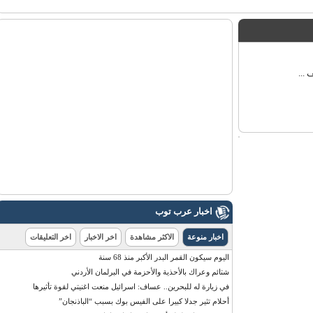
اخبار عرب توب
اخبار منوعة
الاكثر مشاهدة
اخر الاخبار
اخر التعليقات
اليوم سيكون القمر البدر الأكبر منذ 68 سنة
شتائم وعراك بالأحذية والأحزمة في البرلمان الأردني
في زيارة له للبحرين.. عساف: اسرائيل منعت اغنيتي لقوة تأثيرها
أحلام تثير جدلا كبيرا على الفيس بوك بسبب “الباذنجان”