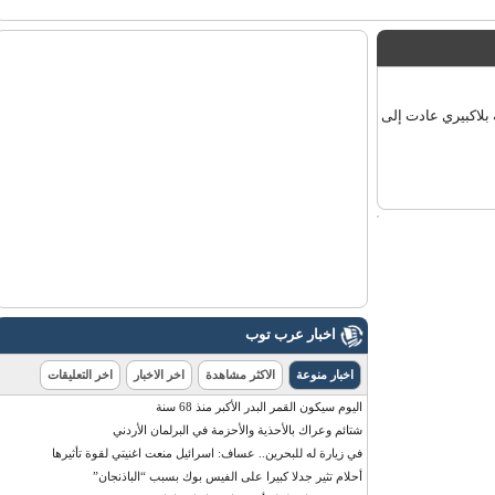
اكبيري عادت إلى
اخبار عرب توب
اخبار منوعة
الاكثر مشاهدة
اخر الاخبار
اخر التعليقات
اليوم سيكون القمر البدر الأكبر منذ 68 سنة
شتائم وعراك بالأحذية والأحزمة في البرلمان الأردني
في زيارة له للبحرين.. عساف: اسرائيل منعت اغنيتي لقوة تأثيرها
أحلام تثير جدلا كبيرا على الفيس بوك بسبب “الباذنجان”