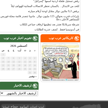
رفض تسجيل طفلة أردنية اسمها “إسرائيل”
للحد من الابتذال .. باكستان تحظر الاتصالات المجانية للهواتف ليلاً
يرفض 9٫3 ملايين دولار مقابل لوحة أرقام سيارته
بإيرادات قدرت بحوالي 125 مليون دولار.. مادونا تتصدر قائمة مجلة فوربس
للمشاهير الأعلى دخلًا
شرطة سريلانكا تعتذر بعد تنظيمها لزفاف جماعي للكلاب
في أندونيسيا فقط.. كشف عذرية الطالبات
كاريكاتير عرب توب
تقويم اخبار عرب توب
أغسطس 2026
د
ن
ث
أرب
خ
ج
س
1
8
7
6
5
4
3
2
15
14
13
12
11
10
9
22
21
20
19
18
17
16
29
28
27
26
25
24
23
31
30
« نوفمبر
ارشيف الاخبار
اسامه حجاج
احداث
اسبانيا
ألمانيا