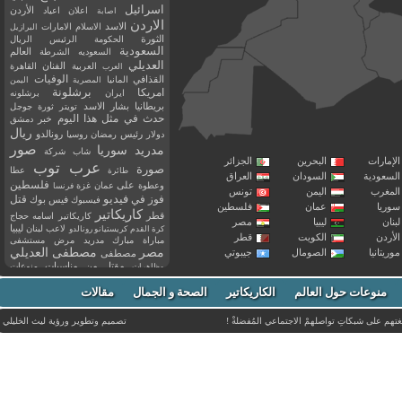
اسرائيل
اعلان
اعياد
الأردن
اصابة
الاردن
الاسد
الاسلام
الامارات
البرازيل
الثورة
الحكومة
الرئيس
الريال
السعودية
العالم
السعوديه
الشرطة
العديلي
العربية
الفنان
القاهرة
العرب
القذافي
الوفيات
المانيا
المصرية
اليمن
برشلونة
امريكا
ايران
برشلونه
بريطانيا
بشار الاسد
تويتر
ثورة
جوجل
حدث في مثل هذا اليوم
خبر
دمشق
ريال
رئيس
دولار
رمضان
روسيا
رونالدو
صور
سوريا
مدريد
شاب
شركة
إمارات
البحرين
الجزائر
عرب توب
صورة
عطا
طائرة
سعودية
السودان
العراق
فلسطين
وعطوة
على
عمان
غزة
فرنسا
مغرب
اليمن
تونس
فيديو
فوز
قتل
في
فيسبوك
فيس بوك
ريا
عمان
فلسطين
كاريكاتير
قطر
كاريكاتير اسامه حجاج
نان
ليبيا
مصر
ليبيا
لاعب
لبنان
كرة القدم
كريستيانو رونالدو
أردن
الكويت
قطر
مباراة
مبارك
مدريد
مرض
مستشفى
مصر
مصطفى العديلي
يتانيا
الصومال
جيبوتي
مصطفى
مقتل
من
مناسبات
منوعات
مظاهرات
موت
ميسي
مواليد
ميلان
نادي
نشر
وفيات
منوعات حول العالم
الكاريكاتير
وفاة
الصحة و الجمال
مقالات
يوتيوب
غتهم على شبكاتِ تواصلهمْ الاجتماعي المُفضلةْ !
تصميم وتطوير ورؤية
ليث الخليلي