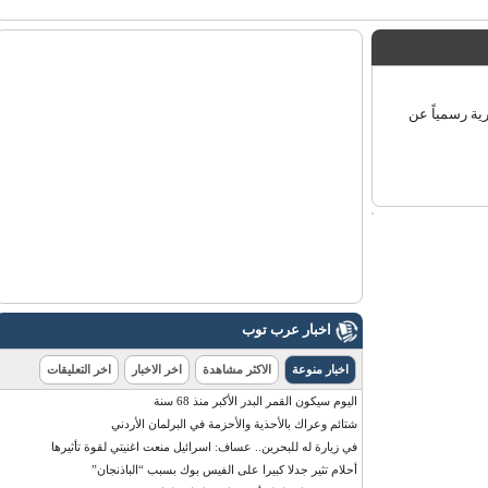
كورية رسمياً عن
اخبار عرب توب
اخبار منوعة
الاكثر مشاهدة
اخر الاخبار
اخر التعليقات
اليوم سيكون القمر البدر الأكبر منذ 68 سنة
شتائم وعراك بالأحذية والأحزمة في البرلمان الأردني
في زيارة له للبحرين.. عساف: اسرائيل منعت اغنيتي لقوة تأثيرها
أحلام تثير جدلا كبيرا على الفيس بوك بسبب “الباذنجان”