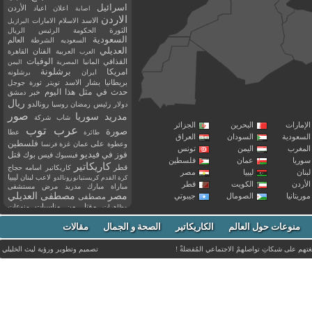
اسرائيل
اعلان
اعياد
الأردن
اصابة
الاردن
الاسد
الاسلام
الامارات
البرازيل
الثورة
الحكومة
الرئيس
الريال
السعودية
العالم
السعوديه
الشرطة
العديلي
العربية
الفنان
القاهرة
العرب
القذافي
الوفيات
المانيا
المصرية
اليمن
برشلونة
امريكا
ايران
برشلونه
بريطانيا
بشار الاسد
تويتر
ثورة
جوجل
حدث في مثل هذا اليوم
خبر
دمشق
ريال
رئيس
دولار
رمضان
روسيا
رونالدو
صور
سوريا
مدريد
شاب
شركة
إمارات
البحرين
الجزائر
عرب توب
صورة
عطا
طائرة
سعودية
السودان
العراق
فلسطين
وعطوة
على
عمان
غزة
فرنسا
مغرب
اليمن
تونس
فيديو
فوز
قتل
في
فيسبوك
فيس بوك
ريا
عمان
فلسطين
كاريكاتير
قطر
كاريكاتير اسامه حجاج
نان
ليبيا
مصر
ليبيا
لاعب
لبنان
كرة القدم
كريستيانو رونالدو
أردن
الكويت
قطر
مباراة
مبارك
مدريد
مرض
مستشفى
مصر
مصطفى العديلي
يتانيا
الصومال
جيبوتي
مصطفى
مقتل
من
مناسبات
منوعات
مظاهرات
موت
ميسي
مواليد
ميلان
نادي
نشر
وفيات
منوعات حول العالم
الكاريكاتير
وفاة
الصحة و الجمال
مقالات
يوتيوب
غتهم على شبكاتِ تواصلهمْ الاجتماعي المُفضلةْ !
تصميم وتطوير ورؤية
ليث الخليلي