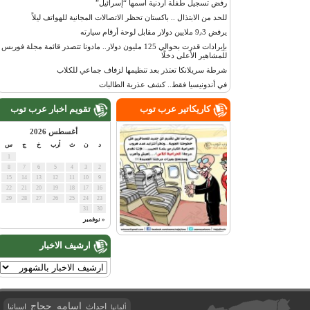
رفض تسجيل طفلة أردنية اسمها “إسرائيل”
للحد من الابتذال .. باكستان تحظر الاتصالات المجانية للهواتف ليلاً
يرفض 9٫3 ملايين دولار مقابل لوحة أرقام سيارته
بإيرادات قدرت بحوالي 125 مليون دولار.. مادونا تتصدر قائمة مجلة فوربس
للمشاهير الأعلى دخلًا
شرطة سريلانكا تعتذر بعد تنظيمها لزفاف جماعي للكلاب
في أندونيسيا فقط.. كشف عذرية الطالبات
كاريكاتير عرب توب
تقويم اخبار عرب توب
أغسطس 2026
د
ن
ث
أرب
خ
ج
س
1
8
7
6
5
4
3
2
15
14
13
12
11
10
9
22
21
20
19
18
17
16
29
28
27
26
25
24
23
31
30
« نوفمبر
ارشيف الاخبار
اسامه حجاج
احداث
اسبانيا
ألمانيا