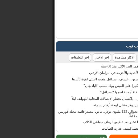
رب توب
الاكثر مشاهدة
اخر الاخبار
اخر التعليقات
البدر الأكبر منذ 68 سنة
أحذية والأحزمة في البرلمان الأردني
حرين.. عساف: اسرائيل منعت اغنيتي لقوة تأثيرها
 كبيرا على الفيس بوك بسبب “الباذنجان”
 أردنية اسمها “إسرائيل”
 .. باكستان تحظر الاتصالات المجانية للهواتف ليلاً
بإيرادات قدرت بحوالي 125 مليون دولار.. مادونا تتصدر قائمة مجلة فوربس
 دخلًا
تعتذر بعد تنظيمها لزفاف جماعي للكلاب
قط.. كشف عذرية الطالبات