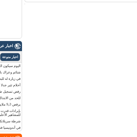
اخبار ع
اخبار منوعة
اليوم سيكون القمر 
شتائم وعراك بال
في زيارة له للب
أحلام تثير جدلا
رفض تسجيل طفلة
للحد من الابتذال
يرفض 9٫3 ملايين دولار مقابل لوحة أرقام سيارته
للمشاهير الأعلى
شرطة سريلانكا 
في أندونيسيا ف