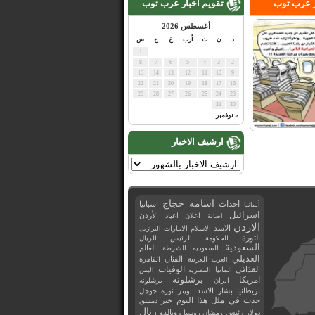
ر عرب توب
تقويم اخبار عرب توب
أغسطس 2026
د
ن
ث
أرب
خ
ج
س
1
8
7
6
5
4
3
2
15
14
13
12
11
10
9
22
21
20
19
18
17
16
29
28
27
26
25
24
23
31
30
« نوفمبر
ارشيف الاخبار
اسامه حجاج
احداث
اسبانيا
ألمانيا
اسرائيل
اعلان
اعياد
الأردن
اصابة
الاردن
الاسد
الاسلام
الامارات
البرازيل
الثورة
الحكومة
الرئيس
الريال
السعودية
العالم
السعوديه
الشرطة
العديلي
العربية
الفنان
القاهرة
العرب
القذافي
الوفيات
المانيا
المصرية
اليمن
برشلونة
امريكا
ايران
برشلونه
بريطانيا
بشار الاسد
تويتر
ثورة
جوجل
حدث في مثل هذا اليوم
خبر
دمشق
ريال
رئيس
دولار
رمضان
روسيا
رونالدو