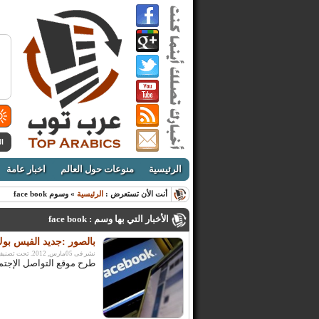
ال
الرئيسية
منوعات حول العالم
اخبار عامة
أنت الأن تستعرض :
الرئيسية
» وسوم face book
الأخبار التي بها وسم : face book
بالصور :جديد الفيس بوك خاصية
نشر فى 05مارس, 2012. تحت تصنيف:
طرح موقع التواصل الإجتماعي "