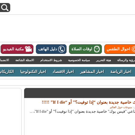
احوال الطقس
اوقات الصلاة
دليل الهاتف
مكتبة الفيديو
رؤية والرسالة
هيئة التحرير
سياسة الخصوصية
شروط الاستخدام
الاسئلة الشائعة
الانضما
اخبار الرياضة
اخبار المشاهير
اخبار الاقتصاد
اخبار التكنولوجيا
الكاريكاتي
 جديدة بعنوان “إذا توفيت؟” أو “If I die” !!!!!
منوعات حول العالم
.
فيس بوك" خاصية جديدة بعنوان "إذا توفيت؟" أو "If I die"، ...