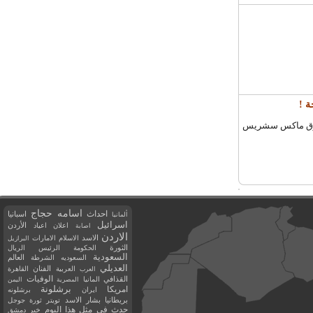
قوق ماكس سشريس
اسامه حجاج
احداث
اسبانيا
ألمانيا
اسرائيل
اعلان
اعياد
الأردن
اصابة
الاردن
الاسد
الاسلام
الامارات
البرازيل
الثورة
الحكومة
الرئيس
الريال
السعودية
العالم
السعوديه
الشرطة
العديلي
العربية
الفنان
القاهرة
العرب
القذافي
الوفيات
المانيا
المصرية
اليمن
برشلونة
امريكا
ايران
برشلونه
بريطانيا
بشار الاسد
تويتر
ثورة
جوجل
حدث في مثل هذا اليوم
خبر
دمشق