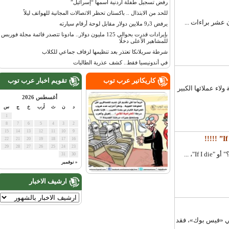
رفض تسجيل طفلة أردنية اسمها “إسرائيل”
للحد من الابتذال .. باكستان تحظر الاتصالات المجانية للهواتف ليلاً
شر براءات ...
يرفض 9٫3 ملايين دولار مقابل لوحة أرقام سيارته
بإيرادات قدرت بحوالي 125 مليون دولار.. مادونا تتصدر قائمة مجلة فوربس
للمشاهير الأعلى دخلًا
شرطة سريلانكا تعتذر بعد تنظيمها لزفاف جماعي للكلاب
في أندونيسيا فقط.. كشف عذرية الطالبات
كاريكاتير عرب توب
تقويم اخبار عرب توب
ء عملائها الكبير
أغسطس 2026
د
ن
ث
أرب
خ
ج
س
1
8
7
6
5
4
3
2
15
14
13
12
11
10
9
22
21
20
19
18
17
16
29
28
27
26
25
24
23
 ...
31
30
« نوفمبر
ارشيف الاخبار
 «فيس بوك»، فقد