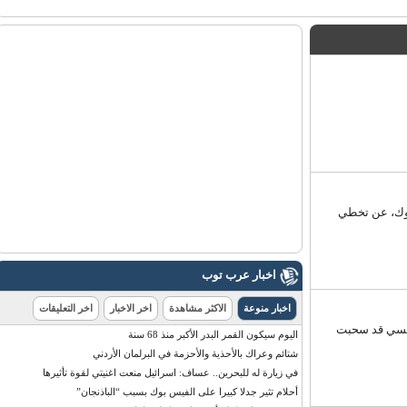
ك، عن تخطي
اخبار عرب توب
اخبار منوعة
الاكثر مشاهدة
اخر الاخبار
اخر التعليقات
بسي قد سحبت
اليوم سيكون القمر البدر الأكبر منذ 68 سنة
شتائم وعراك بالأحذية والأحزمة في البرلمان الأردني
في زيارة له للبحرين.. عساف: اسرائيل منعت اغنيتي لقوة تأثيرها
أحلام تثير جدلا كبيرا على الفيس بوك بسبب “الباذنجان”