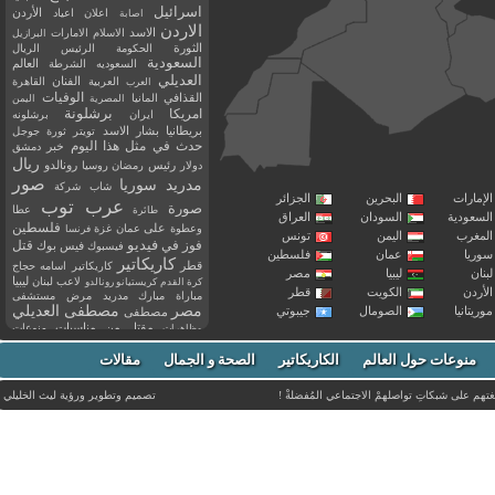
اسرائيل
اعلان
اعياد
الأردن
اصابة
الاردن
الاسد
الاسلام
الامارات
البرازيل
الثورة
الحكومة
الرئيس
الريال
السعودية
العالم
السعوديه
الشرطة
العديلي
العربية
الفنان
القاهرة
العرب
القذافي
الوفيات
المانيا
المصرية
اليمن
برشلونة
امريكا
ايران
برشلونه
بريطانيا
بشار الاسد
تويتر
ثورة
جوجل
حدث في مثل هذا اليوم
خبر
دمشق
ريال
رئيس
دولار
رمضان
روسيا
رونالدو
صور
سوريا
مدريد
شاب
شركة
إمارات
البحرين
الجزائر
عرب توب
صورة
عطا
طائرة
سعودية
السودان
العراق
فلسطين
وعطوة
على
عمان
غزة
فرنسا
مغرب
اليمن
تونس
فيديو
فوز
قتل
في
فيسبوك
فيس بوك
ريا
عمان
فلسطين
كاريكاتير
قطر
كاريكاتير اسامه حجاج
نان
ليبيا
مصر
ليبيا
لاعب
لبنان
كرة القدم
كريستيانو رونالدو
أردن
الكويت
قطر
مباراة
مبارك
مدريد
مرض
مستشفى
مصر
مصطفى العديلي
يتانيا
الصومال
جيبوتي
مصطفى
مقتل
من
مناسبات
منوعات
مظاهرات
موت
ميسي
مواليد
ميلان
نادي
نشر
وفيات
منوعات حول العالم
الكاريكاتير
وفاة
الصحة و الجمال
مقالات
يوتيوب
غتهم على شبكاتِ تواصلهمْ الاجتماعي المُفضلةْ !
تصميم وتطوير ورؤية
ليث الخليلي