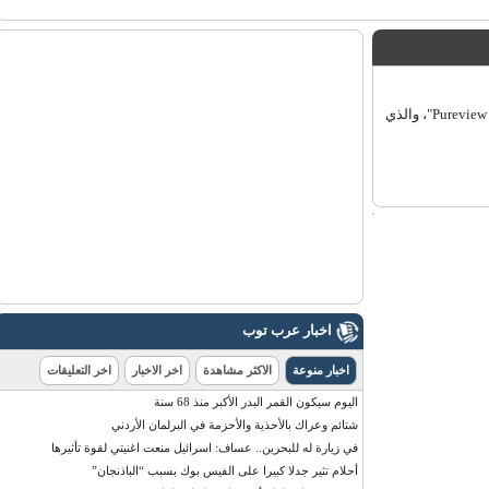
عرب توب - العربية - قدمت شركة "نوكيا" هاتفا ذكيا جديدا يحمل اسم "808 Pureview"، والذي
اخبار عرب توب
اخبار منوعة
الاكثر مشاهدة
اخر الاخبار
اخر التعليقات
اليوم سيكون القمر البدر الأكبر منذ 68 سنة
شتائم وعراك بالأحذية والأحزمة في البرلمان الأردني
في زيارة له للبحرين.. عساف: اسرائيل منعت اغنيتي لقوة تأثيرها
أحلام تثير جدلا كبيرا على الفيس بوك بسبب “الباذنجان”