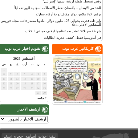
رفض تسجيل طفلة أردنية اسمها “إسرائيل”
للحد من الابتذال .. باكستان تحظر الاتصالات المجانية للهواتف ليلاً
يرفض 9٫3 ملايين دولار مقابل لوحة أرقام سيارته
بإيرادات قدرت بحوالي 125 مليون دولار.. مادونا تتصدر قائمة مجلة فوربس
للمشاهير الأعلى دخلًا
شرطة سريلانكا تعتذر بعد تنظيمها لزفاف جماعي للكلاب
في أندونيسيا فقط.. كشف عذرية الطالبات
كاريكاتير عرب توب
تقويم اخبار عرب توب
أغسطس 2026
د
ن
ث
أرب
خ
ج
س
1
8
7
6
5
4
3
2
15
14
13
12
11
10
9
22
21
20
19
18
17
16
29
28
27
26
25
24
23
31
30
« نوفمبر
ارشيف الاخبار
اسامه حجاج
احداث
اسبانيا
ألمانيا