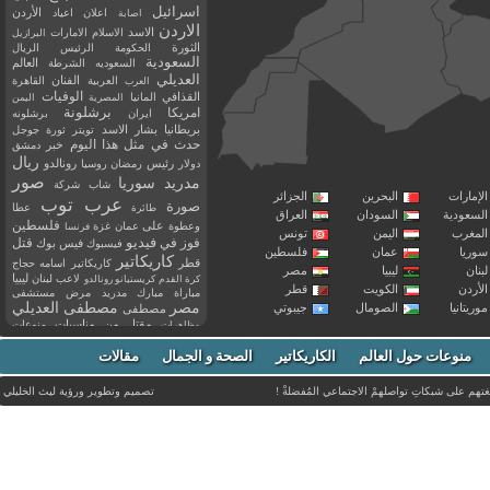
اسرائيل
اعلان
اعياد
الأردن
اصابة
الاردن
الاسد
الاسلام
الامارات
البرازيل
الثورة
الحكومة
الرئيس
الريال
السعودية
العالم
السعوديه
الشرطة
العديلي
العربية
الفنان
القاهرة
العرب
القذافي
الوفيات
المانيا
المصرية
اليمن
برشلونة
امريكا
ايران
برشلونه
بريطانيا
بشار الاسد
تويتر
ثورة
جوجل
حدث في مثل هذا اليوم
خبر
دمشق
ريال
رئيس
دولار
رمضان
روسيا
رونالدو
صور
سوريا
مدريد
شاب
شركة
إمارات
البحرين
الجزائر
عرب توب
صورة
عطا
طائرة
سعودية
السودان
العراق
فلسطين
وعطوة
على
عمان
غزة
فرنسا
مغرب
اليمن
تونس
فيديو
فوز
قتل
في
فيسبوك
فيس بوك
ريا
عمان
فلسطين
كاريكاتير
قطر
كاريكاتير اسامه حجاج
نان
ليبيا
مصر
ليبيا
لاعب
لبنان
كرة القدم
كريستيانو رونالدو
أردن
الكويت
قطر
مباراة
مبارك
مدريد
مرض
مستشفى
مصر
مصطفى العديلي
يتانيا
الصومال
جيبوتي
مصطفى
مقتل
من
مناسبات
منوعات
مظاهرات
موت
ميسي
مواليد
ميلان
نادي
نشر
وفيات
منوعات حول العالم
الكاريكاتير
وفاة
الصحة و الجمال
مقالات
يوتيوب
غتهم على شبكاتِ تواصلهمْ الاجتماعي المُفضلةْ !
تصميم وتطوير ورؤية
ليث الخليلي