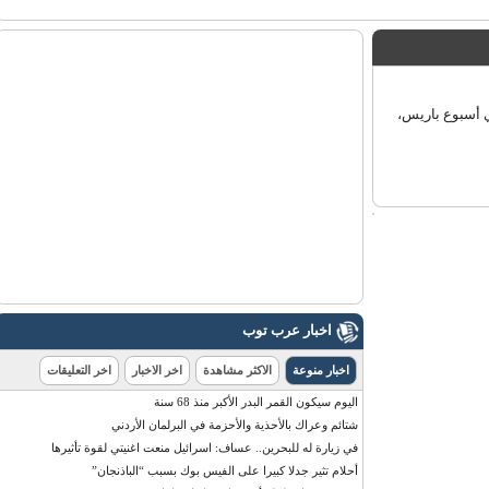
أسبوع باريس،
اخبار عرب توب
اخبار منوعة
الاكثر مشاهدة
اخر الاخبار
اخر التعليقات
اليوم سيكون القمر البدر الأكبر منذ 68 سنة
شتائم وعراك بالأحذية والأحزمة في البرلمان الأردني
في زيارة له للبحرين.. عساف: اسرائيل منعت اغنيتي لقوة تأثيرها
أحلام تثير جدلا كبيرا على الفيس بوك بسبب “الباذنجان”