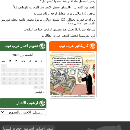
رفض تسجيل طفلة أردنية اسمها “إسرائيل”
للحد من الابتذال .. باكستان تحظر الاتصالات المجانية للهواتف ليلاً
يرفض 9٫3 ملايين دولار مقابل لوحة أرقام سيارته
بإيرادات قدرت بحوالي 125 مليون دولار.. مادونا تتصدر قائمة مجلة فوربس
للمشاهير الأعلى دخلًا
شرطة سريلانكا تعتذر بعد تنظيمها لزفاف جماعي للكلاب
في أندونيسيا فقط.. كشف عذرية الطالبات
كاريكاتير عرب توب
تقويم اخبار عرب توب
أغسطس 2026
د
ن
ث
أرب
خ
ج
س
1
8
7
6
5
4
3
2
15
14
13
12
11
10
9
22
21
20
19
18
17
16
29
28
27
26
25
24
23
31
30
« نوفمبر
ارشيف الاخبار
اسامه حجاج
احداث
اسبانيا
ألمانيا