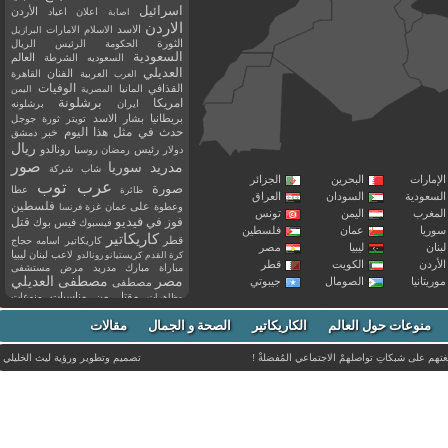
اسرائيل
اعلان
اعياد
الأردن
اصابة
الاردن
الاسد
الاسلام
الامارات
البرازيل
الثورة
الحكومة
الرئيس
الريال
السعودية
العالم
السعوديه
الشرطة
العديلي
العربية
الفنان
القاهرة
العرب
القذافي
الوفيات
المانيا
المصرية
اليمن
برشلونة
امريكا
ايران
برشلونه
بريطانيا
بشار الاسد
تويتر
ثورة
جوجل
حدث في مثل هذا اليوم
خبر
دمشق
ريال
رئيس
دولار
رمضان
روسيا
رونالدو
صور
سوريا
مدريد
شاب
شركة
إمارات
البحرين
الجزائر
عرب توب
صورة
عطا
طائرة
سعودية
السودان
العراق
فلسطين
وعطوة
على
عمان
غزة
فرنسا
مغرب
اليمن
تونس
فيديو
فوز
قتل
في
فيسبوك
فيس بوك
ريا
عمان
فلسطين
كاريكاتير
قطر
كاريكاتير اسامه حجاج
نان
ليبيا
مصر
ليبيا
لاعب
لبنان
كرة القدم
كريستيانو رونالدو
أردن
الكويت
قطر
مباراة
مبارك
مدريد
مرض
مستشفى
مصر
مصطفى العديلي
يتانيا
الصومال
جيبوتي
مصطفى
مقتل
من
مناسبات
منوعات
مظاهرات
موت
ميسي
مواليد
ميلان
نادي
نشر
وفيات
منوعات حول العالم
الكاريكاتير
وفاة
الصحة و الجمال
مقالات
يوتيوب
غتهم على شبكاتِ تواصلهمْ الاجتماعي المُفضلةْ !
تصميم وتطوير ورؤية
ليث الخليلي