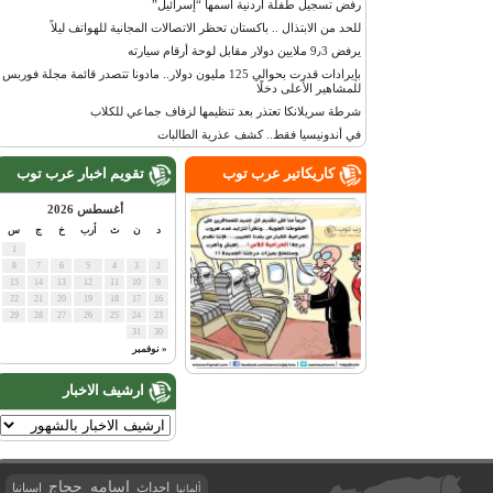
رفض تسجيل طفلة أردنية اسمها “إسرائيل”
للحد من الابتذال .. باكستان تحظر الاتصالات المجانية للهواتف ليلاً
يرفض 9٫3 ملايين دولار مقابل لوحة أرقام سيارته
بإيرادات قدرت بحوالي 125 مليون دولار.. مادونا تتصدر قائمة مجلة فوربس
للمشاهير الأعلى دخلًا
شرطة سريلانكا تعتذر بعد تنظيمها لزفاف جماعي للكلاب
في أندونيسيا فقط.. كشف عذرية الطالبات
كاريكاتير عرب توب
تقويم اخبار عرب توب
أغسطس 2026
د
ن
ث
أرب
خ
ج
س
1
8
7
6
5
4
3
2
15
14
13
12
11
10
9
22
21
20
19
18
17
16
29
28
27
26
25
24
23
31
30
« نوفمبر
ارشيف الاخبار
اسامه حجاج
احداث
اسبانيا
ألمانيا