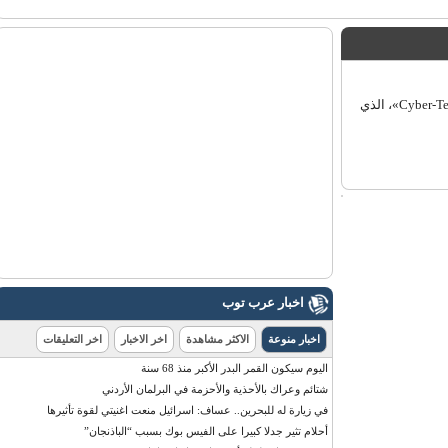
عرب توب - تُوفِّي الهاكر السعودي "قاهر اليهود"، المعروف عالمياً بـ«Cyber-Terrorist»، الذي
اخبار عرب توب
اخبار منوعة
الاكثر مشاهدة
اخر الاخبار
اخر التعليقات
اليوم سيكون القمر البدر الأكبر منذ 68 سنة
شتائم وعراك بالأحذية والأحزمة في البرلمان الأردني
في زيارة له للبحرين.. عساف: اسرائيل منعت اغنيتي لقوة تأثيرها
أحلام تثير جدلا كبيرا على الفيس بوك بسبب “الباذنجان”