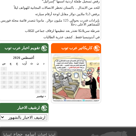
رفض تسجيل طفلة أردنية اسمها “إسرائيل”
للحد من الابتذال .. باكستان تحظر الاتصالات المجانية للهواتف ليلاً
يرفض 9٫3 ملايين دولار مقابل لوحة أرقام سيارته
بإيرادات قدرت بحوالي 125 مليون دولار.. مادونا تتصدر قائمة مجلة فوربس
للمشاهير الأعلى دخلًا
شرطة سريلانكا تعتذر بعد تنظيمها لزفاف جماعي للكلاب
في أندونيسيا فقط.. كشف عذرية الطالبات
كاريكاتير عرب توب
تقويم اخبار عرب توب
أغسطس 2026
د
ن
ث
أرب
خ
ج
س
1
8
7
6
5
4
3
2
15
14
13
12
11
10
9
22
21
20
19
18
17
16
29
28
27
26
25
24
23
31
30
« نوفمبر
ارشيف الاخبار
اسامه حجاج
احداث
اسبانيا
ألمانيا