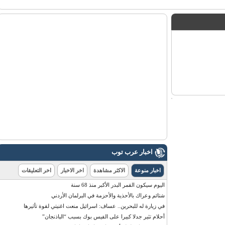
اخبار عرب توب
اخبار منوعة
الاكثر مشاهدة
اخر الاخبار
اخر التعليقات
اليوم سيكون القمر البدر الأكبر منذ 68 سنة
شتائم وعراك بالأحذية والأحزمة في البرلمان الأردني
في زيارة له للبحرين.. عساف: اسرائيل منعت اغنيتي لقوة تأثيرها
أحلام تثير جدلا كبيرا على الفيس بوك بسبب “الباذنجان”