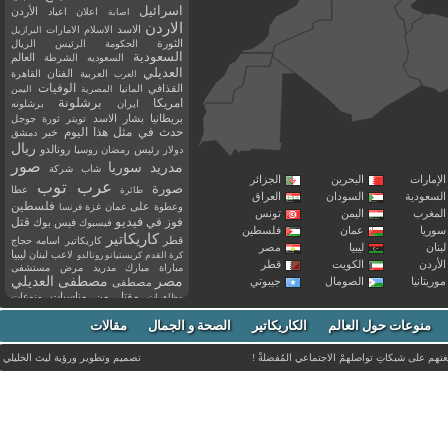
اسرائيل
اعلان
اعياد
الأردن
اصابة
الاردن
الاسد
الاسلام
الامارات
البرازيل
الثورة
الحكومة
الرئيس
الريال
السعودية
العالم
السعوديه
الشرطة
العديلي
العربية
الفنان
القاهرة
العرب
القذافي
الوفيات
المانيا
المصرية
اليمن
برشلونة
امريكا
ايران
برشلونه
بريطانيا
بشار الاسد
تويتر
ثورة
جوجل
حدث في مثل هذا اليوم
خبر
دمشق
ريال
رئيس
دولار
رمضان
روسيا
رونالدو
صور
سوريا
مدريد
شاب
شركة
إمارات
البحرين
الجزائر
عرب توب
صورة
عطا
طائرة
سعودية
السودان
العراق
فلسطين
وعطوة
على
عمان
غزة
فرنسا
مغرب
اليمن
تونس
فيديو
فوز
قتل
في
فيسبوك
فيس بوك
ريا
عمان
فلسطين
كاريكاتير
قطر
كاريكاتير اسامه حجاج
نان
ليبيا
مصر
ليبيا
لاعب
لبنان
كرة القدم
كريستيانو رونالدو
أردن
الكويت
قطر
مباراة
مبارك
مدريد
مرض
مستشفى
مصر
مصطفى العديلي
يتانيا
الصومال
جيبوتي
مصطفى
مقتل
من
مناسبات
منوعات
مظاهرات
موت
ميسي
مواليد
ميلان
نادي
نشر
وفيات
منوعات حول العالم
الكاريكاتير
وفاة
الصحة و الجمال
مقالات
يوتيوب
غتهم على شبكاتِ تواصلهمْ الاجتماعي المُفضلةْ !
تصميم وتطوير ورؤية
ليث الخليلي