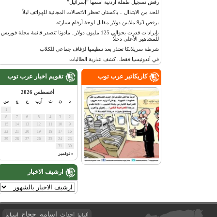
رفض تسجيل طفلة أردنية اسمها “إسرائيل”
للحد من الابتذال .. باكستان تحظر الاتصالات المجانية للهواتف ليلاً
يرفض 9٫3 ملايين دولار مقابل لوحة أرقام سيارته
بإيرادات قدرت بحوالي 125 مليون دولار.. مادونا تتصدر قائمة مجلة فوربس
للمشاهير الأعلى دخلًا
شرطة سريلانكا تعتذر بعد تنظيمها لزفاف جماعي للكلاب
في أندونيسيا فقط.. كشف عذرية الطالبات
كاريكاتير عرب توب
تقويم اخبار عرب توب
أغسطس 2026
د
ن
ث
أرب
خ
ج
س
1
8
7
6
5
4
3
2
15
14
13
12
11
10
9
22
21
20
19
18
17
16
29
28
27
26
25
24
23
31
30
« نوفمبر
ارشيف الاخبار
اسامه حجاج
احداث
اسبانيا
ألمانيا