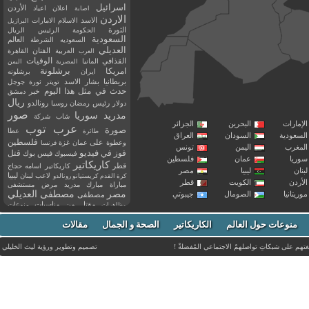
اسرائيل
اعلان
اعياد
الأردن
اصابة
الاردن
الاسد
الاسلام
الامارات
البرازيل
الثورة
الحكومة
الرئيس
الريال
السعودية
العالم
السعوديه
الشرطة
العديلي
العربية
الفنان
القاهرة
العرب
القذافي
الوفيات
المانيا
المصرية
اليمن
برشلونة
امريكا
ايران
برشلونه
بريطانيا
بشار الاسد
تويتر
ثورة
جوجل
حدث في مثل هذا اليوم
خبر
دمشق
ريال
رئيس
دولار
رمضان
روسيا
رونالدو
صور
سوريا
مدريد
شاب
شركة
إمارات
البحرين
الجزائر
عرب توب
صورة
عطا
طائرة
سعودية
السودان
العراق
فلسطين
وعطوة
على
عمان
غزة
فرنسا
مغرب
اليمن
تونس
فيديو
فوز
قتل
في
فيسبوك
فيس بوك
ريا
عمان
فلسطين
كاريكاتير
قطر
كاريكاتير اسامه حجاج
نان
ليبيا
مصر
ليبيا
لاعب
لبنان
كرة القدم
كريستيانو رونالدو
أردن
الكويت
قطر
مباراة
مبارك
مدريد
مرض
مستشفى
مصر
مصطفى العديلي
يتانيا
الصومال
جيبوتي
مصطفى
مقتل
من
مناسبات
منوعات
مظاهرات
موت
ميسي
مواليد
ميلان
نادي
نشر
وفيات
منوعات حول العالم
الكاريكاتير
وفاة
الصحة و الجمال
مقالات
يوتيوب
غتهم على شبكاتِ تواصلهمْ الاجتماعي المُفضلةْ !
تصميم وتطوير ورؤية
ليث الخليلي