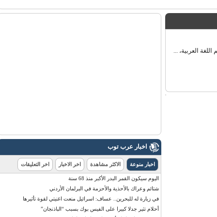
ة العربية، ...
اخبار عرب توب
اخبار منوعة
الاكثر مشاهدة
اخر الاخبار
اخر التعليقات
اليوم سيكون القمر البدر الأكبر منذ 68 سنة
شتائم وعراك بالأحذية والأحزمة في البرلمان الأردني
في زيارة له للبحرين.. عساف: اسرائيل منعت اغنيتي لقوة تأثيرها
أحلام تثير جدلا كبيرا على الفيس بوك بسبب “الباذنجان”