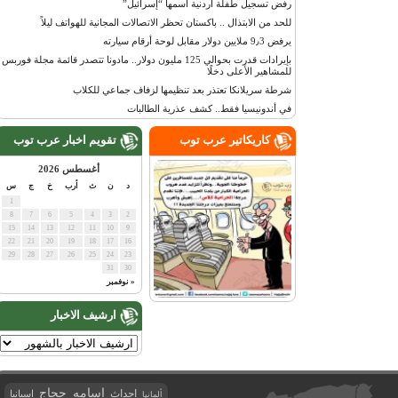
رفض تسجيل طفلة أردنية اسمها “إسرائيل”
للحد من الابتذال .. باكستان تحظر الاتصالات المجانية للهواتف ليلاً
يرفض 9٫3 ملايين دولار مقابل لوحة أرقام سيارته
بإيرادات قدرت بحوالي 125 مليون دولار.. مادونا تتصدر قائمة مجلة فوربس
للمشاهير الأعلى دخلًا
شرطة سريلانكا تعتذر بعد تنظيمها لزفاف جماعي للكلاب
في أندونيسيا فقط.. كشف عذرية الطالبات
كاريكاتير عرب توب
تقويم اخبار عرب توب
أغسطس 2026
د
ن
ث
أرب
خ
ج
س
1
8
7
6
5
4
3
2
15
14
13
12
11
10
9
22
21
20
19
18
17
16
29
28
27
26
25
24
23
31
30
« نوفمبر
ارشيف الاخبار
اسامه حجاج
احداث
اسبانيا
ألمانيا