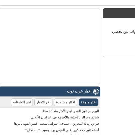
ك، عن تخطي
اخبار عرب توب
اخبار منوعة
الاكثر مشاهدة
اخر الاخبار
اخر التعليقات
اليوم سيكون القمر البدر الأكبر منذ 68 سنة
شتائم وعراك بالأحذية والأحزمة في البرلمان الأردني
في زيارة له للبحرين.. عساف: اسرائيل منعت اغنيتي لقوة تأثيرها
أحلام تثير جدلا كبيرا على الفيس بوك بسبب “الباذنجان”