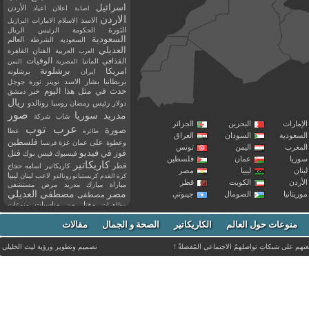
اسرائيل
اعلان
اعياد
الأردن
اصابة
الاردن
الاسد
الاسلام
الامارات
البرازيل
الثورة
الحكومة
الرئيس
الريال
السعودية
العالم
السعوديه
الشرطة
العديلي
العربية
الفنان
القاهرة
العرب
القذافي
الوفيات
المانيا
المصرية
اليمن
برشلونة
امريكا
ايران
برشلونه
بريطانيا
بشار الاسد
تويتر
ثورة
جوجل
حدث في مثل هذا اليوم
خبر
دمشق
ريال
رئيس
دولار
رمضان
روسيا
رونالدو
صور
سوريا
مدريد
شاب
شركة
إمارات
البحرين
الجزائر
عرب توب
صورة
عطا
طائرة
سعودية
السودان
العراق
فلسطين
وعطوة
على
عمان
غزة
فرنسا
مغرب
اليمن
تونس
فيديو
فوز
قتل
في
فيسبوك
فيس بوك
ريا
عمان
فلسطين
كاريكاتير
قطر
كاريكاتير اسامه حجاج
نان
ليبيا
مصر
ليبيا
لاعب
لبنان
كرة القدم
كريستيانو رونالدو
أردن
الكويت
قطر
مباراة
مبارك
مدريد
مرض
مستشفى
مصر
مصطفى العديلي
يتانيا
الصومال
جيبوتي
مصطفى
مقتل
من
مناسبات
منوعات
مظاهرات
موت
ميسي
مواليد
ميلان
نادي
نشر
وفيات
منوعات حول العالم
الكاريكاتير
وفاة
الصحة و الجمال
مقالات
يوتيوب
غتهم على شبكاتِ تواصلهمْ الاجتماعي المُفضلةْ !
تصميم وتطوير ورؤية
ليث الخليلي