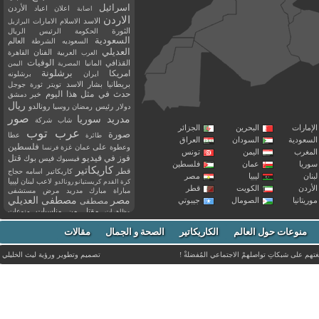
اسرائيل
اعلان
اعياد
الأردن
اصابة
الاردن
الاسد
الاسلام
الامارات
البرازيل
الثورة
الحكومة
الرئيس
الريال
السعودية
العالم
السعوديه
الشرطة
العديلي
العربية
الفنان
القاهرة
العرب
القذافي
الوفيات
المانيا
المصرية
اليمن
برشلونة
امريكا
ايران
برشلونه
بريطانيا
بشار الاسد
تويتر
ثورة
جوجل
حدث في مثل هذا اليوم
خبر
دمشق
ريال
رئيس
دولار
رمضان
روسيا
رونالدو
صور
سوريا
مدريد
شاب
شركة
إمارات
البحرين
الجزائر
عرب توب
صورة
عطا
طائرة
سعودية
السودان
العراق
فلسطين
وعطوة
على
عمان
غزة
فرنسا
مغرب
اليمن
تونس
فيديو
فوز
قتل
في
فيسبوك
فيس بوك
ريا
عمان
فلسطين
كاريكاتير
قطر
كاريكاتير اسامه حجاج
نان
ليبيا
مصر
ليبيا
لاعب
لبنان
كرة القدم
كريستيانو رونالدو
أردن
الكويت
قطر
مباراة
مبارك
مدريد
مرض
مستشفى
مصر
مصطفى العديلي
يتانيا
الصومال
جيبوتي
مصطفى
مقتل
من
مناسبات
منوعات
مظاهرات
موت
ميسي
مواليد
ميلان
نادي
نشر
وفيات
منوعات حول العالم
الكاريكاتير
وفاة
الصحة و الجمال
مقالات
يوتيوب
غتهم على شبكاتِ تواصلهمْ الاجتماعي المُفضلةْ !
تصميم وتطوير ورؤية
ليث الخليلي