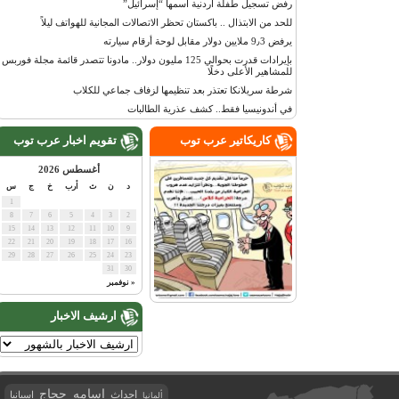
رفض تسجيل طفلة أردنية اسمها “إسرائيل”
للحد من الابتذال .. باكستان تحظر الاتصالات المجانية للهواتف ليلاً
يرفض 9٫3 ملايين دولار مقابل لوحة أرقام سيارته
بإيرادات قدرت بحوالي 125 مليون دولار.. مادونا تتصدر قائمة مجلة فوربس
للمشاهير الأعلى دخلًا
شرطة سريلانكا تعتذر بعد تنظيمها لزفاف جماعي للكلاب
في أندونيسيا فقط.. كشف عذرية الطالبات
كاريكاتير عرب توب
تقويم اخبار عرب توب
أغسطس 2026
د
ن
ث
أرب
خ
ج
س
1
8
7
6
5
4
3
2
15
14
13
12
11
10
9
22
21
20
19
18
17
16
29
28
27
26
25
24
23
31
30
« نوفمبر
ارشيف الاخبار
اسامه حجاج
احداث
اسبانيا
ألمانيا