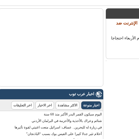
لإنترنت ضد
على الإنترنت لمدة 24 ساعة اليوم الأربعاء احتجاجا
اخبار عرب توب
اخبار منوعة
الاكثر مشاهدة
اخر الاخبار
اخر التعليقات
اليوم سيكون القمر البدر الأكبر منذ 68 سنة
شتائم وعراك بالأحذية والأحزمة في البرلمان الأردني
في زيارة له للبحرين.. عساف: اسرائيل منعت اغنيتي لقوة تأثيرها
أحلام تثير جدلا كبيرا على الفيس بوك بسبب “الباذنجان”