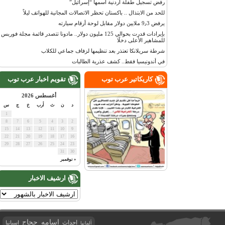
رفض تسجيل طفلة أردنية اسمها “إسرائيل”
للحد من الابتذال .. باكستان تحظر الاتصالات المجانية للهواتف ليلاً
يرفض 9٫3 ملايين دولار مقابل لوحة أرقام سيارته
بإيرادات قدرت بحوالي 125 مليون دولار.. مادونا تتصدر قائمة مجلة فوربس
للمشاهير الأعلى دخلًا
شرطة سريلانكا تعتذر بعد تنظيمها لزفاف جماعي للكلاب
في أندونيسيا فقط.. كشف عذرية الطالبات
كاريكاتير عرب توب
تقويم اخبار عرب توب
أغسطس 2026
د
ن
ث
أرب
خ
ج
س
1
8
7
6
5
4
3
2
15
14
13
12
11
10
9
22
21
20
19
18
17
16
29
28
27
26
25
24
23
31
30
« نوفمبر
ارشيف الاخبار
اسامه حجاج
احداث
اسبانيا
ألمانيا