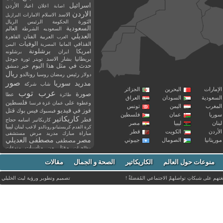
اسرائيل
اعلان
اعياد
الأردن
اصابة
الاردن
الاسد
الاسلام
الامارات
البرازيل
الثورة
الحكومة
الرئيس
الريال
السعودية
العالم
السعوديه
الشرطة
العديلي
العربية
الفنان
القاهرة
العرب
القذافي
الوفيات
المانيا
المصرية
اليمن
برشلونة
امريكا
ايران
برشلونه
بريطانيا
بشار الاسد
تويتر
ثورة
جوجل
حدث في مثل هذا اليوم
خبر
دمشق
ريال
رئيس
دولار
رمضان
روسيا
رونالدو
صور
سوريا
مدريد
شاب
شركة
إمارات
البحرين
الجزائر
عرب توب
صورة
عطا
طائرة
سعودية
السودان
العراق
فلسطين
وعطوة
على
عمان
غزة
فرنسا
مغرب
اليمن
تونس
فيديو
فوز
قتل
في
فيسبوك
فيس بوك
ريا
عمان
فلسطين
كاريكاتير
قطر
كاريكاتير اسامه حجاج
نان
ليبيا
مصر
ليبيا
لاعب
لبنان
كرة القدم
كريستيانو رونالدو
أردن
الكويت
قطر
مباراة
مبارك
مدريد
مرض
مستشفى
مصر
مصطفى العديلي
يتانيا
الصومال
جيبوتي
مصطفى
مقتل
من
مناسبات
منوعات
مظاهرات
موت
ميسي
مواليد
ميلان
نادي
نشر
وفيات
منوعات حول العالم
الكاريكاتير
وفاة
الصحة و الجمال
مقالات
يوتيوب
غتهم على شبكاتِ تواصلهمْ الاجتماعي المُفضلةْ !
تصميم وتطوير ورؤية
ليث الخليلي