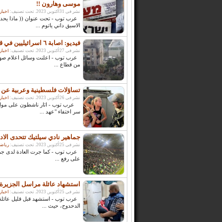
موسى وهارون !!
نشر فى 31أكتوبر, 2023. تحت تصنيف:
اخبار
عرب توب - تحت عنوان (( ماذا يحدث
الاسبق داني ياتوم ...
فيديو: اصابة ٦ اسرائيليين في قصف على تل ابيب
نشر فى 27أكتوبر, 2023. تحت تصنيف:
اخبار
عرب توب - اعلنت وسائل اعلام صهيون
من قطاع ...
تساؤلات فلسطينية وعربية عن ع
نشر فى 26أكتوبر, 2023. تحت تصنيف:
اخبار
عرب توب - اثار ناشطون على مواقع 
سر اختفاء "عهد ...
جماهير نادي سيلتيك تتحدى الاد
نشر فى 25أكتوبر, 2023. تحت تصنيف:
رياض
عرب توب - كما جرت العادة لدى جماهي
على رفع ...
استشهاد عائلة مراسل الجزيرة 
نشر فى 25أكتوبر, 2023. تحت تصنيف:
اخبار
عرب توب - استشهد قبل قليل عائلة 
الدحدوح، حيث ...