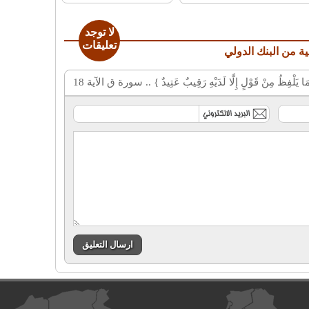
لا توجد
تعليقات
ة من البنك الدولي
فِظُ مِنْ قَوْلٍ إِلَّا لَدَيْهِ رَقِيبٌ عَتِيدٌ } .. سورة ق الآية 18