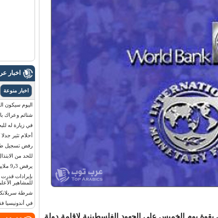
اخبار ع
اخبار منوعة
اليوم سيكون القمر 
شتائم وعراك بال
في زيارة له للب
أحلام تثير جدلا
رفض تسجيل طفلة
للحد من الابتذال
يرفض 9٫3 ملايين دولار مقابل لوحة أرقام سيارته
للمشاهير الأعلى
شرطة سريلانكا 
في أندونيسيا ف
 بقوة يوم الخميس على الجهود الفلسطينية لاقامة دولة