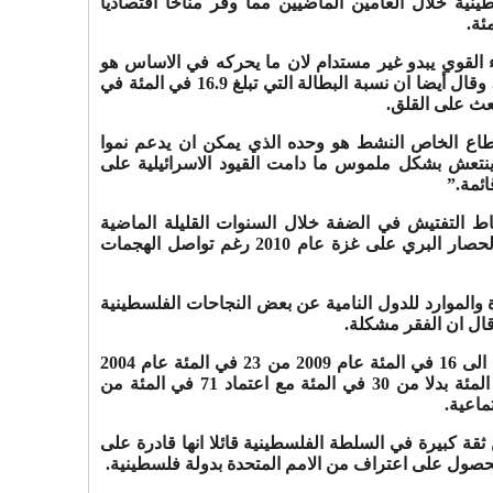
ية خلال العامين الماضيين مما وفر مناخا اقتصاديا
اء القوي يبدو غير مستدام لان ما يحركه في الاساس هو
المساعدات التي تقدمها الجهات المانحة. وقال أيضا ان نسبة البطالة التي تبلغ 16.9 في المئة في
لقطاع الخاص النشط هو وحده الذي يمكن ان يدعم نموا
ينتعش بشكل ملموس ما دامت القيود الاسرائيلية على
ائمة.”
اط التفتيش في الضفة خلال السنوات القليلة الماضية
لمساعدة الاقتصاد المحلي كما خففت الحصار البري على غزة عام 2010 رغم تواصل الهجمات
 والموارد للدول النامية عن بعض النجاحات الفلسطينية
ال ان الفقر مشكلة.
وانخفض معدل الفقر في الضفة الغربية الى 16 في المئة عام 2009 من 23 في المئة عام 2004
بينما ارتفع المعدل في غزة الى 33 في المئة بدلا من 30 في المئة مع اعتماد 71 في المئة من
اعية.
قة كبيرة في السلطة الفلسطينية قائلا انها قادرة على
لحصول على اعتراف من الامم المتحدة بدولة فلسطينية.