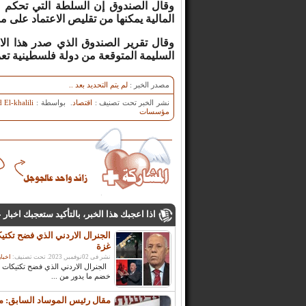
وقال الصندوق إن السلطة التي تحكم ا
المالية يمكنها من تقليص الاعتماد على م
وقال تقرير الصندوق الذي صدر هذا الاس
السليمة المتوقعة من دولة فلسطينية ت
مصدر الخبر :
لم يتم التحديد بعد ..
نشر الخبر تحت تصنيف :
اقتصاد
. بواسطة :
El-khalili
مؤسسات
اذا اعجبك هذا الخبر، بالتأكيد ستعجبك اخبار
الجنرال الاردني الذي فضح تكت
غزة
نشر فى 02نوفمبر, 2023. تحت تصنيف:
اخبار
الجنرال الاردني الذي فضح تكتيكات
خضم ما يدور من ...
مقال رئيس الموساد السابق: ما