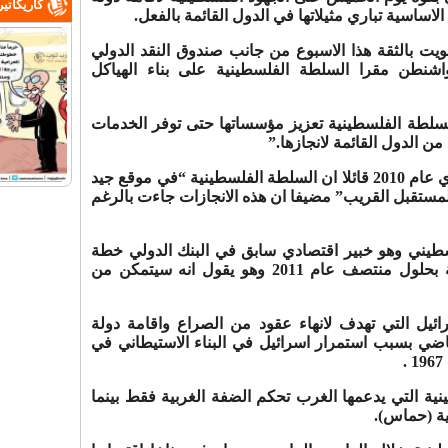
كاريكاتي
اساسية تباري مثيلاتها في الدول القائمة بالفعل.
ويت بالثقة هذا الاسبوع من جانب صندوق النقد الدولي
واشنطن مقرا السلطة الفلسطينية على بناء الهياكل
لسلطة الفلسطينية تعزيز مؤسساتها حتى توفر الخدمات
من الدول القائمة لانجازها.”
وكرر البنك الدولي ما ورد في مسح أجري عام 2010 قائلا ان السلطة الفلسطينية “في موقع جيد
مستقبل القريب” مضيفا ان هذه الانجازات جاءت بالرغم
طيني وهو خبير اقتصادي سابق في البنك الدولي خطة
مدتها عامان عام 2009 لبناء اطار دولة بحلول منتصف عام 2011 وهو يقول انه سيتمكن من
ئيل التي تهدف لانهاء عقود من الصراع واقامة دولة
اضي بسبب استمرار اسرائيل في البناء الاستيطاني في
ية التي يدعمها الغرب تحكم الضفة الغربية فقط بينما
ية (حماس).