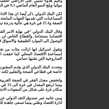
وخيم هدوء نسبي على الاراضي الفلسطين
مواتيا وبلغ النمو العام الماضي 9.3 في المئة.
لكن البنك الدولي ذكر أيضا ان هذا الاد
الضفة و37.4 في غزة هي عالية بدرجة تبعث على القلق.
وقال البنك الدولي “في نهاية الامر ا
اقتصاديا مستداما. والقطاع الخاص لن 
الوصول الى الموارد الطبيعية والاسواق ق
وتقول اسرائيل انها ازالت مئات من نق
الصاروخية التي تشنها حماس.
وتحدث البنك الدولي الذي يقدم المشورة
خاصة في قطاعي الصحة والتعليم لكنه ق
سكان غزة على شكل من المعونات الاجتم
ومن جانبه عبر صندوق النقد الدولي عن ث
ادارة اقتصاد وطني بينما تسعى جاهدة ل