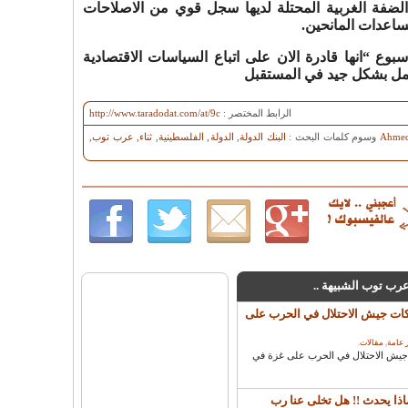
لضفة الغربية المحتلة لديها سجل قوي من الاصلاحات
ساعدات المانحين.
بوع “انها قادرة الان على اتباع السياسات الاقتصادية
عمل بشكل جيد في المستقبل
الرابط المختصر :
http://www.taradodat.com/at/9c
Ahmed 
وسوم كلمات البحث :
البنك الدولة
,
الدولة
,
الفلسطينية
,
ثناء
,
عرب توب
,
 عرب توب الشبيهة ..
يكات جيش الاحتلال في الحرب على
 عامة
,
مقالات
.
 جيش الاحتلال في الحرب على غزة في
ذا يحدث !! هل تخلى عنا رب