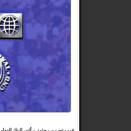
عرب توب – رويترز – أثنى البنك الدولي