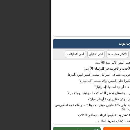
رب توب
الاكثر مشاهدة
اخر الاخبار
اخر التعليقات
البدر الأكبر منذ 68 سنة
أحذية والأحزمة في البرلمان الأردني
حرين.. عساف: اسرائيل منعت اغنيتي لقوة تأثيرها
 كبيرا على الفيس بوك بسبب “الباذنجان”
 أردنية اسمها “إسرائيل”
 .. باكستان تحظر الاتصالات المجانية للهواتف ليلاً
بإيرادات قدرت بحوالي 125 مليون دولار.. مادونا تتصدر قائمة مجلة فوربس
 دخلًا
تعتذر بعد تنظيمها لزفاف جماعي للكلاب
قط.. كشف عذرية الطالبات