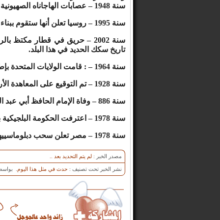
سنة 1948 – عصابات الهاجاناه الصهيونية الإرهابية تقصف الأحياء العربية في حيفا بقذائف المورتر.
سنة 1995 – روسيا تعلن أنها ستقوم ببناء أربع محطات نووية لإيران بقيمة مليار دولار.
تاريخ سكك الحديد في هذا البلد.
سنة 1964 – : قامت الولايات المتحدة بإطلاق سفينة تحمل الكولونيل علين إلى الفضاء.
سنة 1928 – تم التوقيع على المعاهدة الأردنية البريطانية في القدس.
سنة 886 – وفاة الإمام الحافظ أبي عبد الله محمد بن يزيد بن ماجه القزويني.
سنة 1978 – اعترفت الحكومة البلجيكية بالدين الإسلامي كأحد الأديان الرئيسية في بلجيكا.
سنة 1978 – مصر تعلن سحب دبلوماسييها من قبرص عقب اغتيال الكاتب يوسف السباعي.
مصدر الخبر :
لم يتم التحديد بعد ..
نشر الخبر تحت تصنيف :
حدث في مثل هذا اليوم
. بواسط