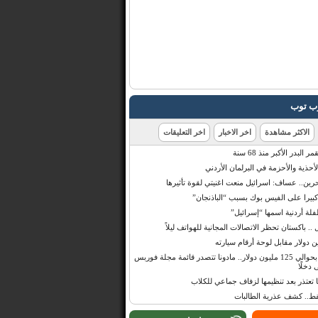
رب توب
الاكثر مشاهدة
اخر الاخبار
اخر التعليقات
البدر الأكبر منذ 68 سنة
أحذية والأحزمة في البرلمان الأردني
حرين.. عساف: اسرائيل منعت اغنيتي لقوة تأثيرها
 كبيرا على الفيس بوك بسبب “الباذنجان”
 أردنية اسمها “إسرائيل”
 .. باكستان تحظر الاتصالات المجانية للهواتف ليلاً
بإيرادات قدرت بحوالي 125 مليون دولار.. مادونا تتصدر قائمة مجلة فوربس
 دخلًا
تعتذر بعد تنظيمها لزفاف جماعي للكلاب
قط.. كشف عذرية الطالبات