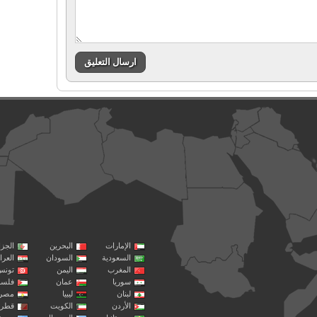
الإمارات
البحرين
الجزا
السعودية
السودان
العرا
المغرب
اليمن
تونس
سوريا
عمان
فلسط
لبنان
ليبيا
مصر
الأردن
الكويت
قطر