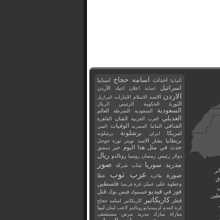
اسامه حجاج
احداث
اسبانيا
ألمانيا
اسرائيل
اعلان
اعياد
الأردن
اصابة
الاردن
الاسد
الاسلام
الامارات
البرازيل
الثورة
الحكومة
الرئيس
الريال
السعودية
العالم
السعوديه
الشرطة
العديلي
العربية
الفنان
القاهرة
العرب
القذافي
الوفيات
المانيا
المصرية
اليمن
برشلونة
امريكا
ايران
برشلونه
بريطانيا
بشار الاسد
تويتر
ثورة
جوجل
حدث في مثل هذا اليوم
خبر
دمشق
ريال
رئيس
دولار
رمضان
روسيا
رونالدو
صور
سوريا
مدريد
شاب
شركة
ئر
عرب توب
صورة
عطا
طائرة
ق
فلسطين
وعطوة
على
عمان
غزة
فرنسا
فيديو
فوز
قتل
في
فيسبوك
فيس بوك
ين
كاريكاتير
قطر
كاريكاتير اسامه حجاج
ليبيا
لاعب
لبنان
كرة القدم
كريستيانو رونالدو
مباراة
مبارك
مدريد
مرض
مستشفى