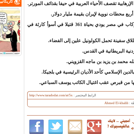
كاريكاتي
سنة 2002 – حريق في قطار مكتظ بالركاب في مصر يودي بحياة 361 قتيلا في أسوأ كارثة في
الرابط المختصر :
http://www.taradodat.com/at/5x
ة :
Ahmed El-khalili