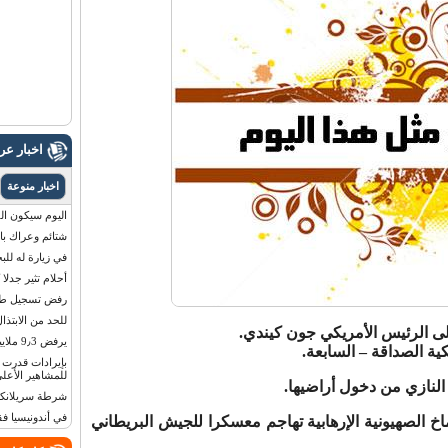
اخبار ع
اخبار منوعة
اليوم سيكون القمر 
شتائم وعراك بال
في زيارة له للب
أحلام تثير جدلا
رفض تسجيل طفلة
للحد من الابتذال
يرفض 9٫3 ملايين دولار مقابل لوحة أرقام سيارته
للمشاهير الأعلى
شرطة سريلانكا 
في أندونيسيا ف
بالماخ الصهيونية الإرهابية تهاجم معسكرا للجيش البريطاني