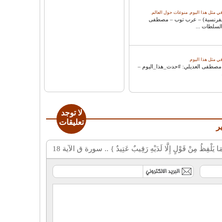
 مثل هذا اليوم
,
منوعات حول العالم
.
(وكالة الأنباء الفرنسية) – عرب توب – مصطفى
 مثل هذا اليوم
.
2- عرب توب – مصطفى العديلي: #حدث_هذا_اليوم –
لا توجد
تعليقات
فِظُ مِنْ قَوْلٍ إِلَّا لَدَيْهِ رَقِيبٌ عَتِيدٌ } .. سورة ق الآية 18