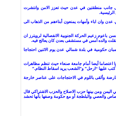
لى جانب منطقتين في عدن حيث تعزز الامن وانتشرت
الرئيسية.
دن وان اباء وأمهات يمنعون أبناءهم من الذهاب الى
ن باعوم زعيم الحركة الجنوبية الانفصالية لرويترز ان
قلت والده أمس في مستشفى بعدن كان يعالج فيه.
ن حكومية في بلدة شمالي عدن يوم الاثنين احتجاجا
وا اعتصاما أيضا أمام جامعة صنعاء حيث تنظم مظاهرات
تب عليها “ارحل” و”الشعب يريد اسقاط النظام.”
عارضة وألقى باللوم في الاحتجاجات على عناصر خارجة
ي اليمن ومن بينها حزب الاصلاح والحزب الاشتراكي قال
لرصاص والعصي والبلطجة أو مع حكومة وصفها بأنها تحشد