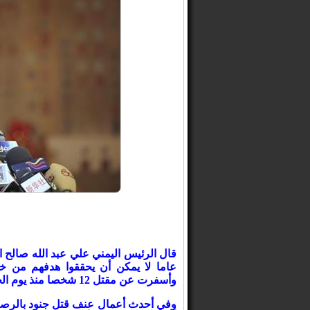
عاما لا يمكن أن يحققوا هدفهم من خ
وأسفرت عن مقتل 12 شخصا منذ يوم الخميس.
وفي أحدث أعمال عنف قتل جنود بالرصاص 