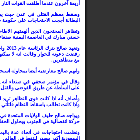
أربعة آخرون عندما أطلقت القوات النار
وسقط معظم القتلى في عدن حيث يرفض
البطالة أججت الاحتجاجات على حكومة صال
وتظاهر المحتجون الذين ألهمتهم الاطا
حسني مبارك في العاصمة اليمنية صنعاء 
وتعهد
رفضت دعوته للحوار وقالت انه لا يمكنه
مع متظاهرين.
واتهم صالح معارضيه أيضا بمحاولة استخد
وقال في مؤتمر صحفي في صنعاء انه يواف
على السلطة عن طريق الفوضى والقتل.
وأضاف أنه اذا كانت قوى التظاهر تريد 
واذا كانت تطالب باسقاط النظام فلتأتي 
ويواجه صالح حليف الولايات المتحدة في ح
حركة انفصالية في الجنوب ويحاول الحف
السعودية أكبر مصدر للنفط في العالم.