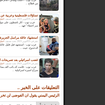
عرب توب - اعلنت وسائل اعلام صهيون
من قطاع ...
تساؤلات فلسطينية وعربية عن ع
نشر فى 26أكتوبر, 2023. تحت تصنيف:
اخبار
عرب توب - اثار ناشطون على مواقع 
سر اختفاء "عهد ...
استشهاد عائلة مراسل الجزيرة 
نشر فى 25أكتوبر, 2023. تحت تصنيف:
اخبار
عرب توب - استشهد قبل قليل عائلة 
الدحدوح، حيث ...
غضب اسرائيلي بعد تصريحات ا
نشر فى 24أكتوبر, 2023. تحت تصنيف:
اخبار
عرب توب - قامت كتـ.ـائب القـ.ـسام
سراح اسيرة اسرائيلية ...
التعليقات على الخبر ..
الرئيس اليمني يقول ان الفوضى لن تخرج