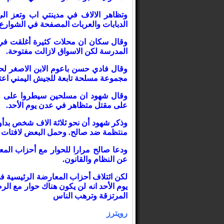
وتظاهر الالاف في مدينتي اب وتعز ا
الدبابات والعربات المصفحة في الشوارع 
وقال سكان ان محلات كثيرة أغلقت في ع
المدرسة لكن الاسواق لازالت مفتوحة.
وقال فادي حسن باعوم الابن الاصغر لحس
مجموعة مسلحة تابعة للجيش اليمني اعت
وقال شهود ان مسلحين سيطروا على مبا
على مقتل متظاهر في عدن يوم الأحد.
وذكر شهود أن نحو ثلاثة الاف شخص بدأ
منتظمة ضد صالح. وحمل البعض لافتات ك
ودعا صالح مرارا للحوار مع أحزاب الم
عن النظام والقانون.
لكن ائتلاف أحزاب المعارضة الرئيسية ف
يوم الأحد انه لن يكون هناك حوار مع ا
المرتزقة وترهب الناس
رويترز