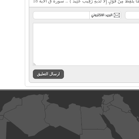
فِظُ مِنْ قَوْلٍ إِلَّا لَدَيْهِ رَقِيبٌ عَتِيدٌ } .. سورة ق الآية 18