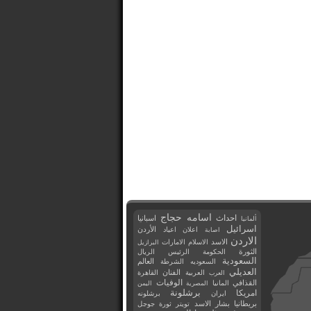
اسامه حجاج
احداث
اسبانيا
ألمانيا
اسرائيل
اعلان
اعياد
الأردن
اصابة
الاردن
الاسد
الاسلام
الامارات
البرازيل
الثورة
الحكومة
الرئيس
الريال
السعودية
العالم
السعوديه
الشرطة
العديلي
العربية
الفنان
القاهرة
العرب
القذافي
الوفيات
المانيا
المصرية
اليمن
برشلونة
امريكا
ايران
برشلونه
بريطانيا
بشار الاسد
تويتر
ثورة
جوجل