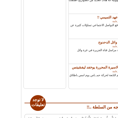
ية انه هناك العديد من الصواريخ اطلقت
هد التميمي !!
 عامة
.
التواصل الاجتماعي تساؤلات كثيرة عن
وائل الدحدوح
 عامة
.
مراسل قناة الجزيرة في غزة وائل
لاسيرة المحررة يوخفد ليفشيتس
 عامة
.
 التابعة لحركة حمـ.ـاس يوم امس باطلاق
لا توجد
تعليقات
ه من السلطة ..!!