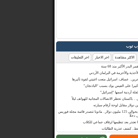
رب توب
الاكثر مشاهدة
اخر الاخبار
اخر التعليقات
البدر الأكبر منذ 68 سنة
أحذية والأحزمة في البرلمان الأردني
حرين.. عساف: اسرائيل منعت اغنيتي لقوة تأثيرها
 كبيرا على الفيس بوك بسبب “الباذنجان”
 أردنية اسمها “إسرائيل”
 .. باكستان تحظر الاتصالات المجانية للهواتف ليلاً
بإيرادات قدرت بحوالي 125 مليون دولار.. مادونا تتصدر قائمة مجلة فوربس
 دخلًا
تعتذر بعد تنظيمها لزفاف جماعي للكلاب
قط.. كشف عذرية الطالبات