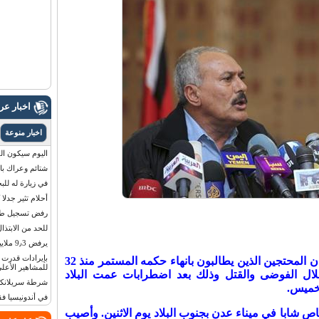
اخبار ع
اخبار منوعة
اليوم سيكون القمر 
شتائم وعراك بال
في زيارة له للب
أحلام تثير جدلا
رفض تسجيل طفلة
للحد من الابتذال
يرفض 9٫3 ملايين دولار مقابل لوحة أرقام سيارته
قال الرئيس اليمني علي عبد الله صالح ان المحتجين الذين يطالبون بانهاء حكمه المستمر منذ 32
للمشاهير الأعلى
لال الفوضى والقتل وذلك بعد اضطرابات عمت البلاد
شرطة سريلانكا 
في أندونيسيا ف
شابا في ميناء عدن بجنوب البلاد يوم الاثنين. وأصيب