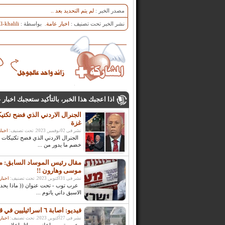
مصدر الخبر :
لم يتم التحديد بعد ..
نشر الخبر تحت تصنيف :
اخبار عامة
. بواسطة :
-khalili
اذا اعجبك هذا الخبر، بالتأكيد ستعجبك اخبار
الجنرال الاردني الذي فضح تكت
غزة
نشر فى 02نوفمبر, 2023. تحت تصنيف:
اخبار
الجنرال الاردني الذي فضح تكتيكات
خضم ما يدور من ...
مقال رئيس الموساد السابق: ما
موسى وهارون !!
نشر فى 31أكتوبر, 2023. تحت تصنيف:
اخبار
عرب توب - تحت عنوان (( ماذا يحدث
الاسبق داني ياتوم ...
فيديو: اصابة ٦ اسرائيليين في قصف على تل ابيب
نشر فى 27أكتوبر, 2023. تحت تصنيف:
اخبار