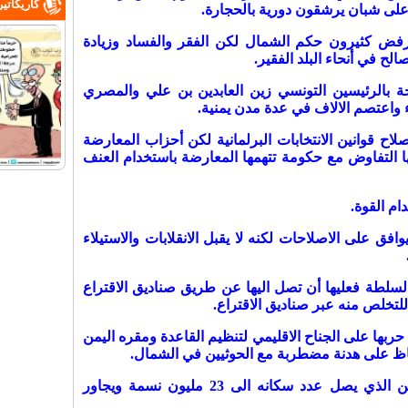
كاريكاتي
 على شبان يرشقون دورية بالحجارة.
 كثيرون حكم الشمال لكن الفقر والفساد وزيادة
ح في أنحاء البلد الفقير.
حة بالرئيسين التونسي زين العابدين بن علي والمصري
واعتصم الالاف في عدة مدن يمنية.
 صالح بترك الرئاسة عام 2013 واصلاح قوانين الانتخابات البرلمانية لكن أحزاب المعارضة
ا التفاوض مع حكومة تتهمها المعارضة باستخدام العنف
ام القوة.
ق على الاصلاحات لكنه لا يقبل الانقلابات والاستيلاء
السلطة فعليها أن تصل اليها عن طريق صناديق الاقتراع
للتخلص منه عبر صناديق الاقتراع.
ربها على الجناح الاقليمي لتنظيم القاعدة ومقره اليمن
اظ على هدنة مضطربة مع الحوثيين في الشمال.
ونظمت احتجاجات في أنحاء عدة باليمن الذي يصل عدد سكانه الى 23 مليون نسمة ويجاور