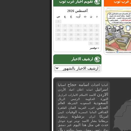
ر عرب توب
تقويم اخبار عرب توب
أغسطس 2026
د
ن
ث
أرب
خ
ج
س
1
8
7
6
5
4
3
2
15
14
13
12
11
10
9
22
21
20
19
18
17
16
29
28
27
26
25
24
23
31
30
« نوفمبر
ارشيف الاخبار
اسامه حجاج
احداث
اسبانيا
ألمانيا
اسرائيل
اعلان
اعياد
الأردن
اصابة
الاردن
الاسد
الاسلام
الامارات
البرازيل
الثورة
الحكومة
الرئيس
الريال
السعودية
العالم
السعوديه
الشرطة
العديلي
العربية
الفنان
القاهرة
العرب
القذافي
الوفيات
المانيا
المصرية
اليمن
برشلونة
امريكا
ايران
برشلونه
بريطانيا
بشار الاسد
تويتر
ثورة
جوجل
حدث في مثل هذا اليوم
خبر
دمشق
ريال
رئيس
دولار
رمضان
روسيا
رونالدو