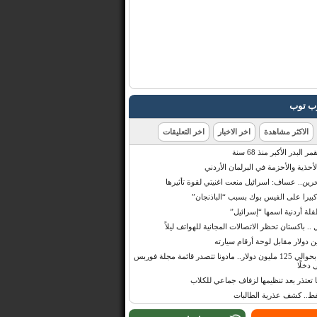
رب توب
الاكثر مشاهدة
اخر الاخبار
اخر التعليقات
البدر الأكبر منذ 68 سنة
أحذية والأحزمة في البرلمان الأردني
حرين.. عساف: اسرائيل منعت اغنيتي لقوة تأثيرها
 كبيرا على الفيس بوك بسبب “الباذنجان”
 أردنية اسمها “إسرائيل”
 .. باكستان تحظر الاتصالات المجانية للهواتف ليلاً
بإيرادات قدرت بحوالي 125 مليون دولار.. مادونا تتصدر قائمة مجلة فوربس
 دخلًا
تعتذر بعد تنظيمها لزفاف جماعي للكلاب
قط.. كشف عذرية الطالبات