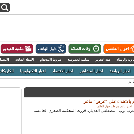
احوال الطقس
اوقات الصلاة
دليل الهاتف
مكتبة الفيديو
رؤية والرسالة
هيئة التحرير
سياسة الخصوصية
شروط الاستخدام
الاسئلة الشائعة
الانضما
اخبار الرياضة
اخبار المشاهير
اخبار الاقتصاد
اخبار التكنولوجيا
الكاريكاتي
اعز
 بالاعتداء على “عرض” ماعز
اخبار عامة
,
منوعات حول العالم
.
امة، 25 يوليو 2013 – عرب توب – مصطفى العديلي: قررت المحكمة الصغرى الخامسة