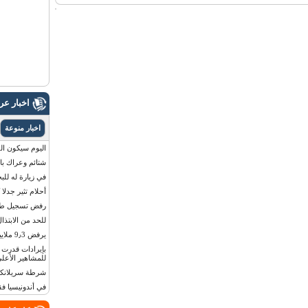
اخبار ع
اخبار منوعة
اليوم سيكون القمر 
شتائم وعراك بال
في زيارة له للب
أحلام تثير جدلا
رفض تسجيل طفلة
للحد من الابتذال
يرفض 9٫3 ملايين دولار مقابل لوحة أرقام سيارته
للمشاهير الأعلى
شرطة سريلانكا 
في أندونيسيا ف