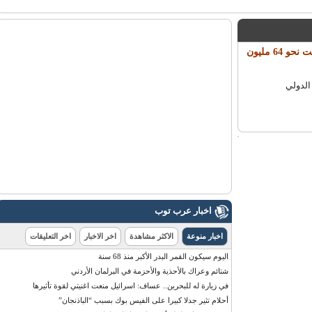
كافاني ينضم إلى باريس سان جرمان في صفقة قياسية في فرنسا بلغت نحو 64 مليون
الدولي
اخبار عرب توب
اخبار منوعة
الاكثر مشاهدة
اخر الاخبار
اخر التعليقات
اليوم سيكون القمر البدر الأكبر منذ 68 سنة
شتائم وعراك بالأحذية والأحزمة في البرلمان الأردني
في زيارة له للبحرين.. عساف: اسرائيل منعت اغنيتي لقوة تأثيرها
أحلام تثير جدلا كبيرا على الفيس بوك بسبب “الباذنجان”