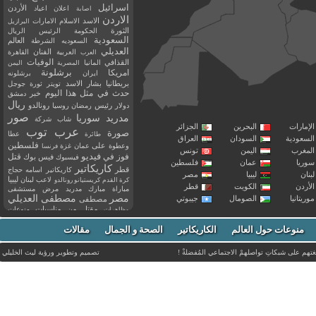
اسرائيل
اعلان
اعياد
الأردن
اصابة
الاردن
الاسد
الاسلام
الامارات
البرازيل
الثورة
الحكومة
الرئيس
الريال
السعودية
العالم
السعوديه
الشرطة
العديلي
العربية
الفنان
القاهرة
العرب
القذافي
الوفيات
المانيا
المصرية
اليمن
برشلونة
امريكا
ايران
برشلونه
بريطانيا
بشار الاسد
تويتر
ثورة
جوجل
حدث في مثل هذا اليوم
خبر
دمشق
ريال
رئيس
دولار
رمضان
روسيا
رونالدو
صور
سوريا
مدريد
شاب
شركة
إمارات
البحرين
الجزائر
عرب توب
صورة
عطا
طائرة
سعودية
السودان
العراق
فلسطين
وعطوة
على
عمان
غزة
فرنسا
مغرب
اليمن
تونس
فيديو
فوز
قتل
في
فيسبوك
فيس بوك
ريا
عمان
فلسطين
كاريكاتير
قطر
كاريكاتير اسامه حجاج
نان
ليبيا
مصر
ليبيا
لاعب
لبنان
كرة القدم
كريستيانو رونالدو
أردن
الكويت
قطر
مباراة
مبارك
مدريد
مرض
مستشفى
مصر
مصطفى العديلي
يتانيا
الصومال
جيبوتي
مصطفى
مقتل
من
مناسبات
منوعات
مظاهرات
موت
ميسي
مواليد
ميلان
نادي
نشر
وفيات
منوعات حول العالم
الكاريكاتير
وفاة
الصحة و الجمال
مقالات
يوتيوب
غتهم على شبكاتِ تواصلهمْ الاجتماعي المُفضلةْ !
تصميم وتطوير ورؤية
ليث الخليلي