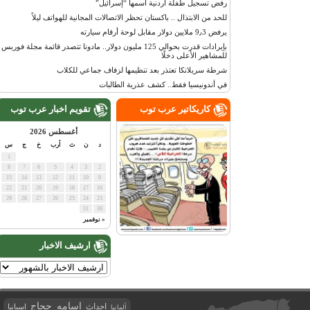
رفض تسجيل طفلة أردنية اسمها “إسرائيل”
للحد من الابتذال .. باكستان تحظر الاتصالات المجانية للهواتف ليلاً
يرفض 9٫3 ملايين دولار مقابل لوحة أرقام سيارته
بإيرادات قدرت بحوالي 125 مليون دولار.. مادونا تتصدر قائمة مجلة فوربس
للمشاهير الأعلى دخلًا
شرطة سريلانكا تعتذر بعد تنظيمها لزفاف جماعي للكلاب
في أندونيسيا فقط.. كشف عذرية الطالبات
كاريكاتير عرب توب
تقويم اخبار عرب توب
أغسطس 2026
د
ن
ث
أرب
خ
ج
س
1
8
7
6
5
4
3
2
15
14
13
12
11
10
9
22
21
20
19
18
17
16
29
28
27
26
25
24
23
31
30
« نوفمبر
ارشيف الاخبار
اسامه حجاج
احداث
اسبانيا
ألمانيا