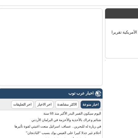
ك الأمريكية تقريرا
اخبار عرب توب
اخبار منوعة
الاكثر مشاهدة
اخر الاخبار
اخر التعليقات
اليوم سيكون القمر البدر الأكبر منذ 68 سنة
شتائم وعراك بالأحذية والأحزمة في البرلمان الأردني
في زيارة له للبحرين.. عساف: اسرائيل منعت اغنيتي لقوة تأثيرها
أحلام تثير جدلا كبيرا على الفيس بوك بسبب “الباذنجان”