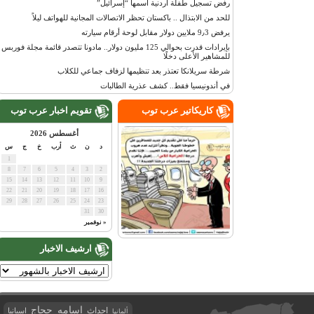
رفض تسجيل طفلة أردنية اسمها “إسرائيل”
للحد من الابتذال .. باكستان تحظر الاتصالات المجانية للهواتف ليلاً
يرفض 9٫3 ملايين دولار مقابل لوحة أرقام سيارته
بإيرادات قدرت بحوالي 125 مليون دولار.. مادونا تتصدر قائمة مجلة فوربس
للمشاهير الأعلى دخلًا
شرطة سريلانكا تعتذر بعد تنظيمها لزفاف جماعي للكلاب
في أندونيسيا فقط.. كشف عذرية الطالبات
كاريكاتير عرب توب
تقويم اخبار عرب توب
أغسطس 2026
د
ن
ث
أرب
خ
ج
س
1
8
7
6
5
4
3
2
15
14
13
12
11
10
9
22
21
20
19
18
17
16
29
28
27
26
25
24
23
31
30
« نوفمبر
ارشيف الاخبار
اسامه حجاج
احداث
اسبانيا
ألمانيا