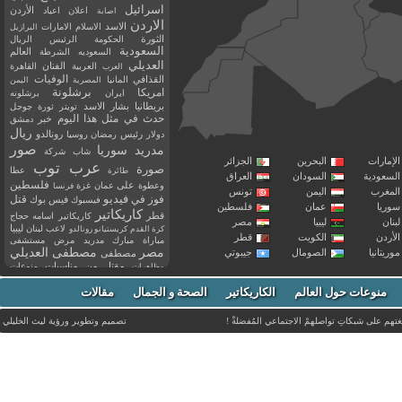
اسرائيل
اعلان
اعياد
الأردن
اصابة
الاردن
الاسد
الاسلام
الامارات
البرازيل
الثورة
الحكومة
الرئيس
الريال
السعودية
العالم
السعوديه
الشرطة
العديلي
العربية
الفنان
القاهرة
العرب
القذافي
الوفيات
المانيا
المصرية
اليمن
برشلونة
امريكا
ايران
برشلونه
بريطانيا
بشار الاسد
تويتر
ثورة
جوجل
حدث في مثل هذا اليوم
خبر
دمشق
ريال
رئيس
دولار
رمضان
روسيا
رونالدو
صور
سوريا
مدريد
شاب
شركة
إمارات
البحرين
الجزائر
عرب توب
صورة
عطا
طائرة
سعودية
السودان
العراق
فلسطين
وعطوة
على
عمان
غزة
فرنسا
مغرب
اليمن
تونس
فيديو
فوز
قتل
في
فيسبوك
فيس بوك
ريا
عمان
فلسطين
كاريكاتير
قطر
كاريكاتير اسامه حجاج
نان
ليبيا
مصر
ليبيا
لاعب
لبنان
كرة القدم
كريستيانو رونالدو
أردن
الكويت
قطر
مباراة
مبارك
مدريد
مرض
مستشفى
مصر
مصطفى العديلي
يتانيا
الصومال
جيبوتي
مصطفى
مقتل
من
مناسبات
منوعات
مظاهرات
موت
ميسي
مواليد
ميلان
نادي
نشر
وفيات
منوعات حول العالم
الكاريكاتير
وفاة
الصحة و الجمال
مقالات
يوتيوب
غتهم على شبكاتِ تواصلهمْ الاجتماعي المُفضلةْ !
تصميم وتطوير ورؤية
ليث الخليلي