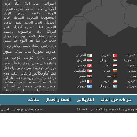
اسرائيل
اعلان
اعياد
الأردن
اصابة
الاردن
الاسد
الاسلام
الامارات
البرازيل
الثورة
الحكومة
الرئيس
الريال
السعودية
العالم
السعوديه
الشرطة
العديلي
العربية
الفنان
القاهرة
العرب
القذافي
الوفيات
المانيا
المصرية
اليمن
برشلونة
امريكا
ايران
برشلونه
بريطانيا
بشار الاسد
تويتر
ثورة
جوجل
حدث في مثل هذا اليوم
خبر
دمشق
ريال
رئيس
دولار
رمضان
روسيا
رونالدو
صور
سوريا
مدريد
شاب
شركة
إمارات
البحرين
الجزائر
عرب توب
صورة
عطا
طائرة
سعودية
السودان
العراق
فلسطين
وعطوة
على
عمان
غزة
فرنسا
مغرب
اليمن
تونس
فيديو
فوز
قتل
في
فيسبوك
فيس بوك
ريا
عمان
فلسطين
كاريكاتير
قطر
كاريكاتير اسامه حجاج
نان
ليبيا
مصر
ليبيا
لاعب
لبنان
كرة القدم
كريستيانو رونالدو
أردن
الكويت
قطر
مباراة
مبارك
مدريد
مرض
مستشفى
مصر
مصطفى العديلي
يتانيا
الصومال
جيبوتي
مصطفى
مقتل
من
مناسبات
منوعات
مظاهرات
موت
ميسي
مواليد
ميلان
نادي
نشر
وفيات
منوعات حول العالم
الكاريكاتير
وفاة
الصحة و الجمال
مقالات
يوتيوب
غتهم على شبكاتِ تواصلهمْ الاجتماعي المُفضلةْ !
تصميم وتطوير ورؤية
ليث الخليلي