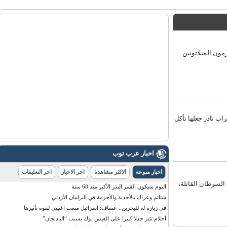
 الميلاتونين ...
 نادر جعلها تأكل
اخبار عرب توب
اخبار منوعة
الاكثر مشاهدة
اخر الاخبار
اخر التعليقات
تأمين الحماية ضد 70% من أنواع السرطان القاتلة،
اليوم سيكون القمر البدر الأكبر منذ 68 سنة
شتائم وعراك بالأحذية والأحزمة في البرلمان الأردني
في زيارة له للبحرين.. عساف: اسرائيل منعت اغنيتي لقوة تأثيرها
أحلام تثير جدلا كبيرا على الفيس بوك بسبب “الباذنجان”