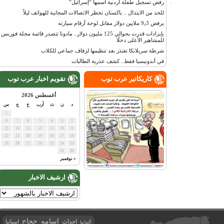
رفض تسجيل طفلة أردنية اسمها “إسرائيل”
للحد من الابتذال .. باكستان تحظر الاتصالات المجانية للهواتف ليلاً
يرفض 9٫3 ملايين دولار مقابل لوحة أرقام سيارته
بإيرادات قدرت بحوالي 125 مليون دولار.. مادونا تتصدر قائمة مجلة فوربس
للمشاهير الأعلى دخلًا
شرطة سريلانكا تعتذر بعد تنظيمها لزفاف جماعي للكلاب
في أندونيسيا فقط.. كشف عذرية الطالبات
كاريكاتير عرب توب
تقويم اخبار عرب توب
أغسطس 2026
د
ن
ث
أرب
خ
ج
س
1
8
7
6
5
4
3
2
15
14
13
12
11
10
9
22
21
20
19
18
17
16
29
28
27
26
25
24
23
31
30
« نوفمبر
ارشيف الاخبار
اسامه حجاج
احداث
اسبانيا
ألمانيا