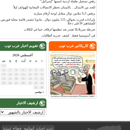
رفض تسجيل طفلة أردنية اسمها “إسرائيل”
للحد من الابتذال .. باكستان تحظر الاتصالات المجانية للهواتف ليلاً
يرفض 9٫3 ملايين دولار مقابل لوحة أرقام سيارته
بإيرادات قدرت بحوالي 125 مليون دولار.. مادونا تتصدر قائمة مجلة فوربس
للمشاهير الأعلى دخلًا
شرطة سريلانكا تعتذر بعد تنظيمها لزفاف جماعي للكلاب
في أندونيسيا فقط.. كشف عذرية الطالبات
كاريكاتير عرب توب
تقويم اخبار عرب توب
أغسطس 2026
د
ن
ث
أرب
خ
ج
س
1
8
7
6
5
4
3
2
15
14
13
12
11
10
9
22
21
20
19
18
17
16
29
28
27
26
25
24
23
31
30
« نوفمبر
ارشيف الاخبار
اسامه حجاج
احداث
اسبانيا
ألمانيا