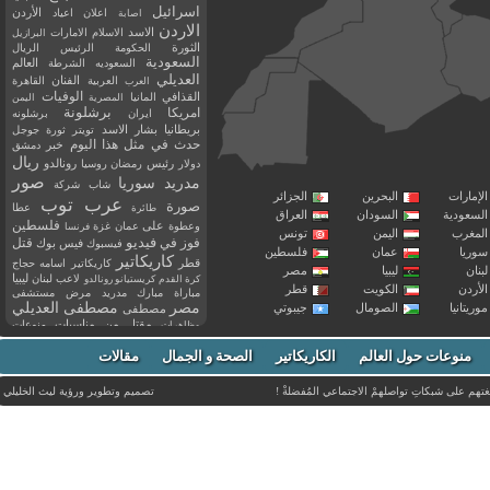
اسرائيل
اعلان
اعياد
الأردن
اصابة
الاردن
الاسد
الاسلام
الامارات
البرازيل
الثورة
الحكومة
الرئيس
الريال
السعودية
العالم
السعوديه
الشرطة
العديلي
العربية
الفنان
القاهرة
العرب
القذافي
الوفيات
المانيا
المصرية
اليمن
برشلونة
امريكا
ايران
برشلونه
بريطانيا
بشار الاسد
تويتر
ثورة
جوجل
حدث في مثل هذا اليوم
خبر
دمشق
ريال
رئيس
دولار
رمضان
روسيا
رونالدو
صور
سوريا
مدريد
شاب
شركة
إمارات
البحرين
الجزائر
عرب توب
صورة
عطا
طائرة
سعودية
السودان
العراق
فلسطين
وعطوة
على
عمان
غزة
فرنسا
مغرب
اليمن
تونس
فيديو
فوز
قتل
في
فيسبوك
فيس بوك
ريا
عمان
فلسطين
كاريكاتير
قطر
كاريكاتير اسامه حجاج
نان
ليبيا
مصر
ليبيا
لاعب
لبنان
كرة القدم
كريستيانو رونالدو
أردن
الكويت
قطر
مباراة
مبارك
مدريد
مرض
مستشفى
مصر
مصطفى العديلي
يتانيا
الصومال
جيبوتي
مصطفى
مقتل
من
مناسبات
منوعات
مظاهرات
موت
ميسي
مواليد
ميلان
نادي
نشر
وفيات
منوعات حول العالم
الكاريكاتير
وفاة
الصحة و الجمال
مقالات
يوتيوب
غتهم على شبكاتِ تواصلهمْ الاجتماعي المُفضلةْ !
تصميم وتطوير ورؤية
ليث الخليلي