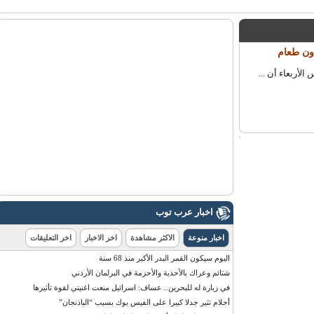
اخبار عرب توب
اخبار منوعة
الاكثر مشاهدة
اخر الاخبار
اخر التعليقات
اليوم سيكون القمر البدر الأكبر منذ 68 سنة
شتائم وعراك بالأحذية والأحزمة في البرلمان الأردني
في زيارة له للبحرين.. عساف: اسرائيل منعت اغنيتي لقوة تأثيرها
أحلام تثير جدلا كبيرا على الفيس بوك بسبب “الباذنجان”