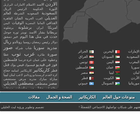
الاردن
الاسد
الاسلام
الامارات
البرازيل
الثورة
الحكومة
الرئيس
الريال
السعودية
العالم
السعوديه
الشرطة
العديلي
العربية
الفنان
القاهرة
العرب
القذافي
الوفيات
المانيا
المصرية
اليمن
برشلونة
امريكا
ايران
برشلونه
بريطانيا
بشار الاسد
تويتر
ثورة
جوجل
حدث في مثل هذا اليوم
خبر
دمشق
ريال
رئيس
دولار
رمضان
روسيا
رونالدو
صور
سوريا
مدريد
شاب
شركة
إمارات
البحرين
الجزائر
عرب توب
صورة
عطا
طائرة
سعودية
السودان
العراق
فلسطين
وعطوة
على
عمان
غزة
فرنسا
مغرب
اليمن
تونس
فيديو
فوز
قتل
في
فيسبوك
فيس بوك
ريا
عمان
فلسطين
كاريكاتير
قطر
كاريكاتير اسامه حجاج
نان
ليبيا
مصر
ليبيا
لاعب
لبنان
كرة القدم
كريستيانو رونالدو
أردن
الكويت
قطر
مباراة
مبارك
مدريد
مرض
مستشفى
مصر
مصطفى العديلي
يتانيا
الصومال
جيبوتي
مصطفى
مقتل
من
مناسبات
منوعات
مظاهرات
موت
ميسي
مواليد
ميلان
نادي
نشر
وفيات
منوعات حول العالم
الكاريكاتير
وفاة
الصحة و الجمال
مقالات
يوتيوب
غتهم على شبكاتِ تواصلهمْ الاجتماعي المُفضلةْ !
تصميم وتطوير ورؤية
ليث الخليلي