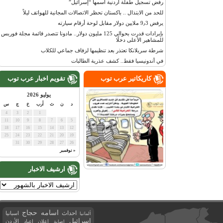
رفض تسجيل طفلة أردنية اسمها “إسرائيل”
للحد من الابتذال .. باكستان تحظر الاتصالات المجانية للهواتف ليلاً
يرفض 9٫3 ملايين دولار مقابل لوحة أرقام سيارته
بإيرادات قدرت بحوالي 125 مليون دولار.. مادونا تتصدر قائمة مجلة فوربس
للمشاهير الأعلى دخلًا
شرطة سريلانكا تعتذر بعد تنظيمها لزفاف جماعي للكلاب
في أندونيسيا فقط.. كشف عذرية الطالبات
كاريكاتير عرب توب
تقويم اخبار عرب توب
يوليو 2026
د
ن
ث
أرب
خ
ج
س
4
3
2
1
11
10
9
8
7
6
5
18
17
16
15
14
13
12
25
24
23
22
21
20
19
31
30
29
28
27
26
« نوفمبر
ارشيف الاخبار
اسامه حجاج
احداث
اسبانيا
ألمانيا
اسرائيل
اعلان
اعياد
الأردن
اصابة