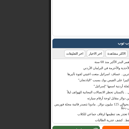
رب توب
الاكثر مشاهدة
اخر الاخبار
اخر التعليقات
البدر الأكبر منذ 68 سنة
أحذية والأحزمة في البرلمان الأردني
حرين.. عساف: اسرائيل منعت اغنيتي لقوة تأثيرها
 كبيرا على الفيس بوك بسبب “الباذنجان”
 أردنية اسمها “إسرائيل”
 .. باكستان تحظر الاتصالات المجانية للهواتف ليلاً
بإيرادات قدرت بحوالي 125 مليون دولار.. مادونا تتصدر قائمة مجلة فوربس
 دخلًا
تعتذر بعد تنظيمها لزفاف جماعي للكلاب
قط.. كشف عذرية الطالبات