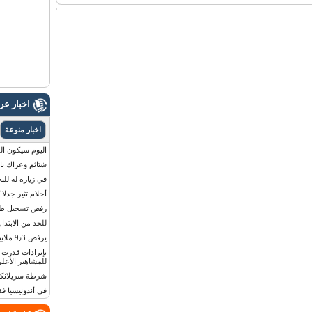
اخبار ع
اخبار منوعة
اليوم سيكون القمر 
شتائم وعراك بال
في زيارة له للب
أحلام تثير جدلا
رفض تسجيل طفلة
للحد من الابتذال
يرفض 9٫3 ملايين دولار مقابل لوحة أرقام سيارته
للمشاهير الأعلى
شرطة سريلانكا 
في أندونيسيا ف