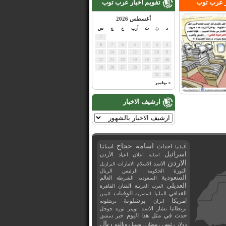
ر عرب توب
تقويم اخبار عرب توب
أغسطس 2026
د
ن
ث
أرب
خ
ج
س
1
8
7
6
5
4
3
2
15
14
13
12
11
10
9
22
21
20
19
18
17
16
29
28
27
26
25
24
23
31
30
« نوفمبر
ارشيف الاخبار
اسامه حجاج
احداث
اسبانيا
ألمانيا
اسرائيل
اعلان
اعياد
الأردن
اصابة
الاردن
الاسد
الاسلام
الامارات
البرازيل
الثورة
الحكومة
الرئيس
الريال
السعودية
العالم
السعوديه
الشرطة
العديلي
العربية
الفنان
القاهرة
العرب
القذافي
الوفيات
المانيا
المصرية
اليمن
برشلونة
امريكا
ايران
برشلونه
بريطانيا
بشار الاسد
تويتر
ثورة
جوجل
حدث في مثل هذا اليوم
خبر
دمشق
ريال
رئيس
دولار
رمضان
روسيا
رونالدو