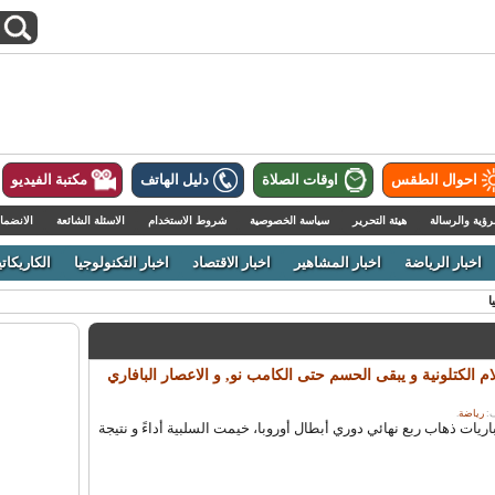
احوال الطقس
اوقات الصلاة
دليل الهاتف
مكتبة الفيديو
رؤية والرسالة
هيئة التحرير
سياسة الخصوصية
شروط الاستخدام
الاسئلة الشائعة
الانضما
اخبار الرياضة
اخبار المشاهير
اخبار الاقتصاد
اخبار التكنولوجيا
الكاريكاتي
ا
لام الكتلونية و يبقى الحسم حتى الكامب نو, و الاعصار البافاري
رياضة
.
يات ذهاب ربع نهائي دوري أبطال أوروبا، خيمت السلبية أداءً و نتيجة