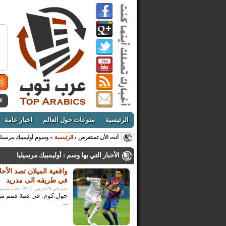
ال
الرئيسية
منوعات حول العالم
اخبار عامة
أنت الأن تستعرض :
الرئيسية
» وسوم أوليمبيك مرسيلي
الأخبار التي بها وسم : أوليمبيك مرسيليا
واقعية الميلان تصد الأح
في طريقه الى مدريد
نشر فى 29مارس, 2012. تحت تصنيف:
جول.كوم: في قمة قمم مبار
...