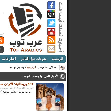
ال
الرئيسية
منوعات حول العالم
اخبار عامة
أنت الأن تستعرض :
الرئيسية
» وسوم اتهمت
الأخبار التي بها وسم : اتهمت
فتاة بريطانية: الاردن 
نشر فى 16مايو, 2012. تحت تصنيف:
عرب توب - نشر موقع ( pan arabia enquirer ) خبرا ساخرا لفتاة بريطانية تدعى ...