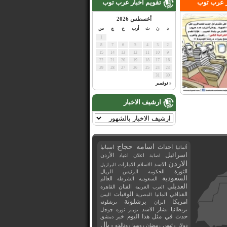
ر عرب توب
تقويم اخبار عرب توب
أغسطس 2026
د
ن
ث
أرب
خ
ج
س
1
8
7
6
5
4
3
2
15
14
13
12
11
10
9
22
21
20
19
18
17
16
29
28
27
26
25
24
23
31
30
« نوفمبر
ارشيف الاخبار
اسامه حجاج
احداث
اسبانيا
ألمانيا
اسرائيل
اعلان
اعياد
الأردن
اصابة
الاردن
الاسد
الاسلام
الامارات
البرازيل
الثورة
الحكومة
الرئيس
الريال
السعودية
العالم
السعوديه
الشرطة
العديلي
العربية
الفنان
القاهرة
العرب
القذافي
الوفيات
المانيا
المصرية
اليمن
برشلونة
امريكا
ايران
برشلونه
بريطانيا
بشار الاسد
تويتر
ثورة
جوجل
حدث في مثل هذا اليوم
خبر
دمشق
ريال
رئيس
دولار
رمضان
روسيا
رونالدو