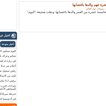
 تتهم والدها باغتصابها
منوعات حول العالم
.
خامسة عشرة من العمر والدها باغتصابها. ونقلت صحيفة "اليوم"
اخبار ع
اخبار منوعة
اليوم سيكون القمر 
شتائم وعراك بال
في زيارة له للب
أحلام تثير جدلا
رفض تسجيل طفلة
للحد من الابتذال
يرفض 9٫3 ملايين دولار مقابل لوحة أرقام سيارته
للمشاهير الأعلى
شرطة سريلانكا 
في أندونيسيا ف