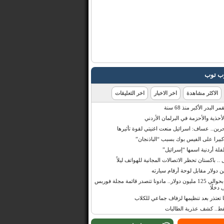
رب توب
الاكثر مشاهدة
اخر الاخبار
اخر التعليقات
البدر الأكبر منذ 68 سنة
أحذية والأحزمة في البرلمان الأردني
حرين.. عساف: اسرائيل منعت اغنيتي لقوة تأثيرها
 كبيرا على الفيس بوك بسبب “الباذنجان”
 أردنية اسمها “إسرائيل”
 .. باكستان تحظر الاتصالات المجانية للهواتف ليلاً
بإيرادات قدرت بحوالي 125 مليون دولار.. مادونا تتصدر قائمة مجلة فوربس
 دخلًا
تعتذر بعد تنظيمها لزفاف جماعي للكلاب
قط.. كشف عذرية الطالبات