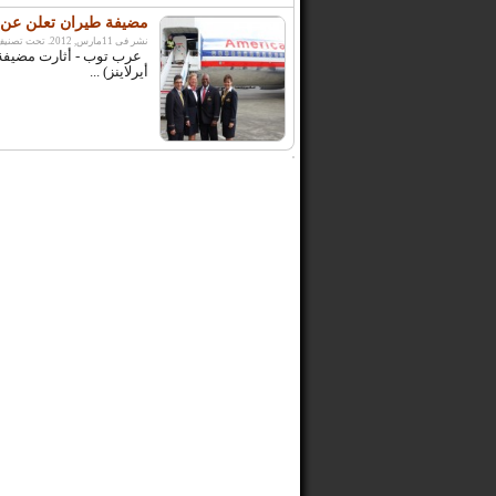
مضيفة طيران تعلن عن ت
نشر فى 11مارس, 2012. تحت تصنيف:
عرب توب - أثارت مضيفة جو
أيرلاينز) ...