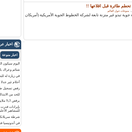
حطم طائرة قبل اقلاعها !!
منوعات حول العالم
.
ية تبدو غير متزنة تابعة لشركة الخطوط الجوية الأمريكية (أمريكان
اخبار ع
اخبار منوعة
اليوم سيكون القمر 
شتائم وعراك بال
في زيارة له للب
أحلام تثير جدلا
رفض تسجيل طفلة
للحد من الابتذال
يرفض 9٫3 ملايين دولار مقابل لوحة أرقام سيارته
للمشاهير الأعلى
شرطة سريلانكا 
في أندونيسيا ف