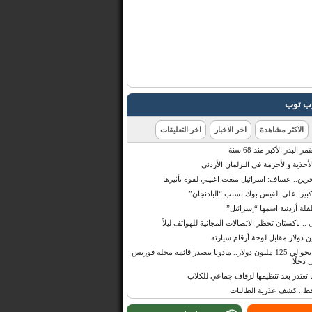
رب توب
الاكثر مشاهدة
اخر الاخبار
اخر التعليقات
البدر الأكبر منذ 68 سنة
أحذية والأحزمة في البرلمان الأردني
حرين.. عساف: اسرائيل منعت اغنيتي لقوة تأثيرها
 كبيرا على الفيس بوك بسبب “الباذنجان”
 أردنية اسمها “إسرائيل”
 .. باكستان تحظر الاتصالات المجانية للهواتف ليلاً
بإيرادات قدرت بحوالي 125 مليون دولار.. مادونا تتصدر قائمة مجلة فوربس
 دخلًا
تعتذر بعد تنظيمها لزفاف جماعي للكلاب
قط.. كشف عذرية الطالبات