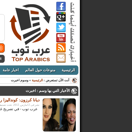
ال
الرئيسية
منوعات حول العالم
اخبار عامة
أنت الأن تستعرض :
الرئيسية
» وسوم اخبرت
الأخبار التي بها وسم : اخبرت
ديانا كرزون: كونداليزا
نشر فى 12مارس, 2012. تحت تصنيف:
عرب توب - في تصريح غريب 