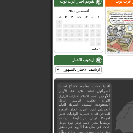
ر عرب توب
تقويم اخبار عرب توب
أغسطس 2026
د
ن
ث
أرب
خ
ج
س
1
8
7
6
5
4
3
2
15
14
13
12
11
10
9
22
21
20
19
18
17
16
29
28
27
26
25
24
23
31
30
« نوفمبر
ارشيف الاخبار
اسامه حجاج
احداث
اسبانيا
ألمانيا
اسرائيل
اعلان
اعياد
الأردن
اصابة
الاردن
الاسد
الاسلام
الامارات
البرازيل
الثورة
الحكومة
الرئيس
الريال
السعودية
العالم
السعوديه
الشرطة
العديلي
العربية
الفنان
القاهرة
العرب
القذافي
الوفيات
المانيا
المصرية
اليمن
برشلونة
امريكا
ايران
برشلونه
بريطانيا
بشار الاسد
تويتر
ثورة
جوجل
حدث في مثل هذا اليوم
خبر
دمشق
ريال
رئيس
دولار
رمضان
روسيا
رونالدو