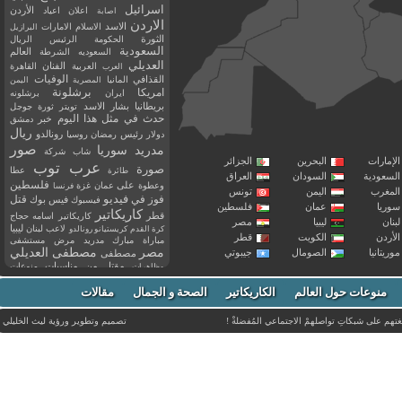
اسرائيل
اعلان
اعياد
الأردن
اصابة
الاردن
الاسد
الاسلام
الامارات
البرازيل
الثورة
الحكومة
الرئيس
الريال
السعودية
العالم
السعوديه
الشرطة
العديلي
العربية
الفنان
القاهرة
العرب
القذافي
الوفيات
المانيا
المصرية
اليمن
برشلونة
امريكا
ايران
برشلونه
بريطانيا
بشار الاسد
تويتر
ثورة
جوجل
حدث في مثل هذا اليوم
خبر
دمشق
ريال
رئيس
دولار
رمضان
روسيا
رونالدو
صور
سوريا
مدريد
شاب
شركة
إمارات
البحرين
الجزائر
عرب توب
صورة
عطا
طائرة
سعودية
السودان
العراق
فلسطين
وعطوة
على
عمان
غزة
فرنسا
مغرب
اليمن
تونس
فيديو
فوز
قتل
في
فيسبوك
فيس بوك
ريا
عمان
فلسطين
كاريكاتير
قطر
كاريكاتير اسامه حجاج
نان
ليبيا
مصر
ليبيا
لاعب
لبنان
كرة القدم
كريستيانو رونالدو
أردن
الكويت
قطر
مباراة
مبارك
مدريد
مرض
مستشفى
مصر
مصطفى العديلي
يتانيا
الصومال
جيبوتي
مصطفى
مقتل
من
مناسبات
منوعات
مظاهرات
موت
ميسي
مواليد
ميلان
نادي
نشر
وفيات
منوعات حول العالم
الكاريكاتير
وفاة
الصحة و الجمال
مقالات
يوتيوب
غتهم على شبكاتِ تواصلهمْ الاجتماعي المُفضلةْ !
تصميم وتطوير ورؤية
ليث الخليلي