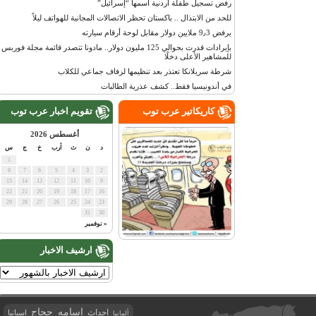
رفض تسجيل طفلة أردنية اسمها “إسرائيل”
للحد من الابتذال .. باكستان تحظر الاتصالات المجانية للهواتف ليلاً
يرفض 9٫3 ملايين دولار مقابل لوحة أرقام سيارته
بإيرادات قدرت بحوالي 125 مليون دولار.. مادونا تتصدر قائمة مجلة فوربس
للمشاهير الأعلى دخلًا
شرطة سريلانكا تعتذر بعد تنظيمها لزفاف جماعي للكلاب
في أندونيسيا فقط.. كشف عذرية الطالبات
كاريكاتير عرب توب
تقويم اخبار عرب توب
أغسطس 2026
د
ن
ث
أرب
خ
ج
س
1
8
7
6
5
4
3
2
15
14
13
12
11
10
9
22
21
20
19
18
17
16
29
28
27
26
25
24
23
31
30
« نوفمبر
ارشيف الاخبار
اسامه حجاج
احداث
اسبانيا
ألمانيا