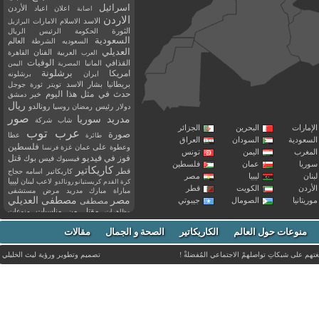
اسرائيل
اعلان
اعياد
الأردن
اصابة
الاردن
الاسد
الاسلام
الامارات
البرازيل
الثورة
الحكومة
الرئيس
الريال
السعودية
العالم
السعوديه
الشرطة
العديلي
العربية
الفنان
القاهرة
العرب
القذافي
الوفيات
المانيا
المصرية
اليمن
برشلونة
امريكا
ايران
برشلونه
بريطانيا
بشار الاسد
تويتر
ثورة
جوجل
حدث في مثل هذا اليوم
خبر
دمشق
ريال
رئيس
دولار
رمضان
روسيا
رونالدو
صور
سوريا
مدريد
شاب
شركة
إمارات
البحرين
الجزائر
عرب توب
صورة
عطا
طائرة
سعودية
السودان
العراق
فلسطين
وعطوة
على
عمان
غزة
فرنسا
مغرب
اليمن
تونس
فيديو
فوز
قتل
في
فيسبوك
فيس بوك
ريا
عمان
فلسطين
كاريكاتير
قطر
كاريكاتير اسامه حجاج
نان
ليبيا
مصر
ليبيا
لاعب
لبنان
كرة القدم
كريستيانو رونالدو
أردن
الكويت
قطر
مباراة
مبارك
مدريد
مرض
مستشفى
مصر
مصطفى العديلي
يتانيا
الصومال
جيبوتي
مصطفى
مقتل
من
مناسبات
منوعات
مظاهرات
موت
ميسي
مواليد
ميلان
نادي
نشر
وفيات
منوعات حول العالم
الكاريكاتير
وفاة
الصحة و الجمال
مقالات
يوتيوب
غتهم على شبكاتِ تواصلهمْ الاجتماعي المُفضلةْ !
تصميم وتطوير ورؤية
ليث الخليلي