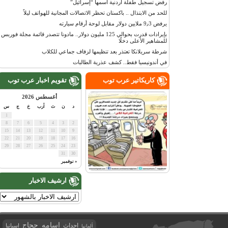
رفض تسجيل طفلة أردنية اسمها “إسرائيل”
للحد من الابتذال .. باكستان تحظر الاتصالات المجانية للهواتف ليلاً
يرفض 9٫3 ملايين دولار مقابل لوحة أرقام سيارته
بإيرادات قدرت بحوالي 125 مليون دولار.. مادونا تتصدر قائمة مجلة فوربس
للمشاهير الأعلى دخلًا
شرطة سريلانكا تعتذر بعد تنظيمها لزفاف جماعي للكلاب
في أندونيسيا فقط.. كشف عذرية الطالبات
كاريكاتير عرب توب
تقويم اخبار عرب توب
أغسطس 2026
د
ن
ث
أرب
خ
ج
س
1
8
7
6
5
4
3
2
15
14
13
12
11
10
9
22
21
20
19
18
17
16
29
28
27
26
25
24
23
31
30
« نوفمبر
ارشيف الاخبار
اسامه حجاج
احداث
اسبانيا
ألمانيا