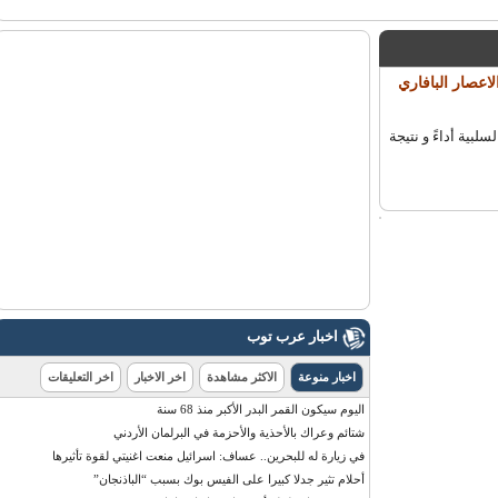
عصار البافاري
ة أداءً و نتيجة
اخبار عرب توب
اخبار منوعة
الاكثر مشاهدة
اخر الاخبار
اخر التعليقات
اليوم سيكون القمر البدر الأكبر منذ 68 سنة
شتائم وعراك بالأحذية والأحزمة في البرلمان الأردني
في زيارة له للبحرين.. عساف: اسرائيل منعت اغنيتي لقوة تأثيرها
أحلام تثير جدلا كبيرا على الفيس بوك بسبب “الباذنجان”