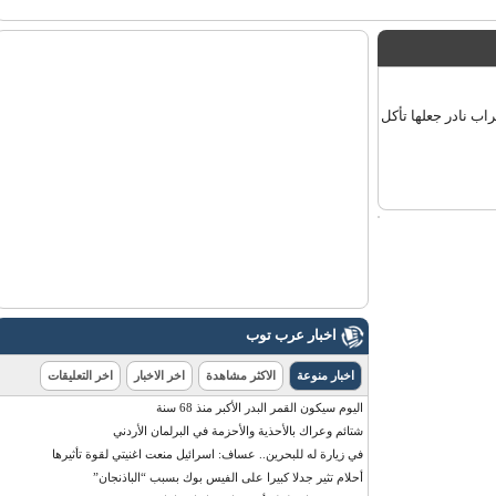
 نادر جعلها تأكل
اخبار عرب توب
اخبار منوعة
الاكثر مشاهدة
اخر الاخبار
اخر التعليقات
اليوم سيكون القمر البدر الأكبر منذ 68 سنة
شتائم وعراك بالأحذية والأحزمة في البرلمان الأردني
في زيارة له للبحرين.. عساف: اسرائيل منعت اغنيتي لقوة تأثيرها
أحلام تثير جدلا كبيرا على الفيس بوك بسبب “الباذنجان”