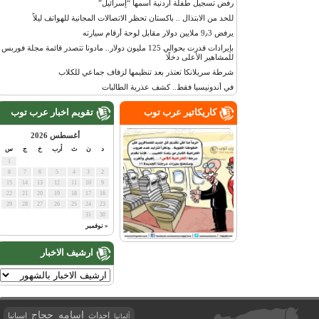
رفض تسجيل طفلة أردنية اسمها “إسرائيل”
للحد من الابتذال .. باكستان تحظر الاتصالات المجانية للهواتف ليلاً
يرفض 9٫3 ملايين دولار مقابل لوحة أرقام سيارته
بإيرادات قدرت بحوالي 125 مليون دولار.. مادونا تتصدر قائمة مجلة فوربس
للمشاهير الأعلى دخلًا
شرطة سريلانكا تعتذر بعد تنظيمها لزفاف جماعي للكلاب
في أندونيسيا فقط.. كشف عذرية الطالبات
كاريكاتير عرب توب
تقويم اخبار عرب توب
أغسطس 2026
د
ن
ث
أرب
خ
ج
س
1
8
7
6
5
4
3
2
15
14
13
12
11
10
9
22
21
20
19
18
17
16
29
28
27
26
25
24
23
31
30
« نوفمبر
ارشيف الاخبار
اسامه حجاج
احداث
اسبانيا
ألمانيا