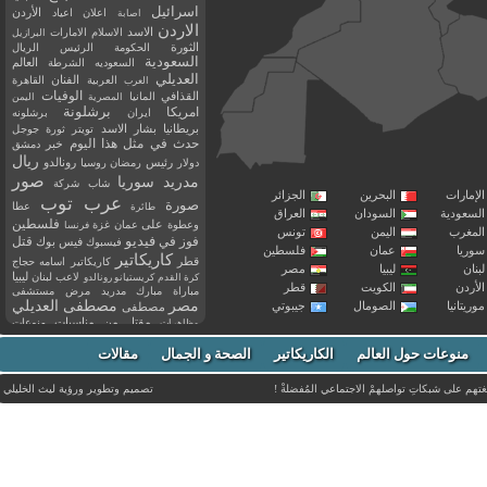
اسرائيل
اعلان
اعياد
الأردن
اصابة
الاردن
الاسد
الاسلام
الامارات
البرازيل
الثورة
الحكومة
الرئيس
الريال
السعودية
العالم
السعوديه
الشرطة
العديلي
العربية
الفنان
القاهرة
العرب
القذافي
الوفيات
المانيا
المصرية
اليمن
برشلونة
امريكا
ايران
برشلونه
بريطانيا
بشار الاسد
تويتر
ثورة
جوجل
حدث في مثل هذا اليوم
خبر
دمشق
ريال
رئيس
دولار
رمضان
روسيا
رونالدو
صور
سوريا
مدريد
شاب
شركة
إمارات
البحرين
الجزائر
عرب توب
صورة
عطا
طائرة
سعودية
السودان
العراق
فلسطين
وعطوة
على
عمان
غزة
فرنسا
مغرب
اليمن
تونس
فيديو
فوز
قتل
في
فيسبوك
فيس بوك
ريا
عمان
فلسطين
كاريكاتير
قطر
كاريكاتير اسامه حجاج
نان
ليبيا
مصر
ليبيا
لاعب
لبنان
كرة القدم
كريستيانو رونالدو
أردن
الكويت
قطر
مباراة
مبارك
مدريد
مرض
مستشفى
مصر
مصطفى العديلي
يتانيا
الصومال
جيبوتي
مصطفى
مقتل
من
مناسبات
منوعات
مظاهرات
موت
ميسي
مواليد
ميلان
نادي
نشر
وفيات
منوعات حول العالم
الكاريكاتير
وفاة
الصحة و الجمال
مقالات
يوتيوب
غتهم على شبكاتِ تواصلهمْ الاجتماعي المُفضلةْ !
تصميم وتطوير ورؤية
ليث الخليلي