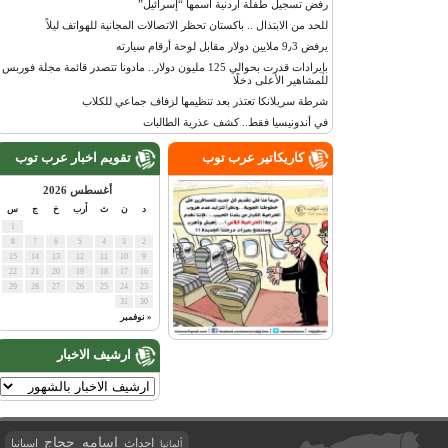
رفض تسجيل طفلة أردنية اسمها “إسرائيل”
للحد من الابتذال .. باكستان تحظر الاتصالات المجانية للهواتف ليلاً
يرفض 9٫3 ملايين دولار مقابل لوحة أرقام سيارته
بإيرادات قدرت بحوالي 125 مليون دولار.. مادونا تتصدر قائمة مجلة فوربس
للمشاهير الأعلى دخلًا
شرطة سريلانكا تعتذر بعد تنظيمها لزفاف جماعي للكلاب
في أندونيسيا فقط.. كشف عذرية الطالبات
كاريكاتير عرب توب
تقويم اخبار عرب توب
أغسطس 2026
د
ن
ث
أرب
خ
ج
س
1
8
7
6
5
4
3
2
15
14
13
12
11
10
9
22
21
20
19
18
17
16
29
28
27
26
25
24
23
31
30
« نوفمبر
ارشيف الاخبار
اسامه حجاج
احداث
اسبانيا
ألمانيا