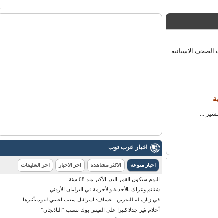
صحف الاسبانية
 ...
اخبار عرب توب
اخبار منوعة
الاكثر مشاهدة
اخر الاخبار
اخر التعليقات
اليوم سيكون القمر البدر الأكبر منذ 68 سنة
شتائم وعراك بالأحذية والأحزمة في البرلمان الأردني
في زيارة له للبحرين.. عساف: اسرائيل منعت اغنيتي لقوة تأثيرها
أحلام تثير جدلا كبيرا على الفيس بوك بسبب “الباذنجان”