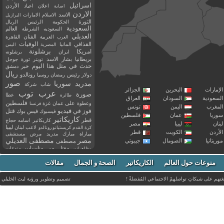
اسرائيل
اعلان
اعياد
الأردن
اصابة
الاردن
الاسد
الاسلام
الامارات
البرازيل
الثورة
الحكومة
الرئيس
الريال
السعودية
العالم
السعوديه
الشرطة
العديلي
العربية
الفنان
القاهرة
العرب
القذافي
الوفيات
المانيا
المصرية
اليمن
برشلونة
امريكا
ايران
برشلونه
بريطانيا
بشار الاسد
تويتر
ثورة
جوجل
حدث في مثل هذا اليوم
خبر
دمشق
ريال
رئيس
دولار
رمضان
روسيا
رونالدو
صور
سوريا
مدريد
شاب
شركة
إمارات
البحرين
الجزائر
عرب توب
صورة
عطا
طائرة
سعودية
السودان
العراق
فلسطين
وعطوة
على
عمان
غزة
فرنسا
مغرب
اليمن
تونس
فيديو
فوز
قتل
في
فيسبوك
فيس بوك
ريا
عمان
فلسطين
كاريكاتير
قطر
كاريكاتير اسامه حجاج
نان
ليبيا
مصر
ليبيا
لاعب
لبنان
كرة القدم
كريستيانو رونالدو
أردن
الكويت
قطر
مباراة
مبارك
مدريد
مرض
مستشفى
مصر
مصطفى العديلي
يتانيا
الصومال
جيبوتي
مصطفى
مقتل
من
مناسبات
منوعات
مظاهرات
موت
ميسي
مواليد
ميلان
نادي
نشر
وفيات
منوعات حول العالم
الكاريكاتير
وفاة
الصحة و الجمال
مقالات
يوتيوب
غتهم على شبكاتِ تواصلهمْ الاجتماعي المُفضلةْ !
تصميم وتطوير ورؤية
ليث الخليلي