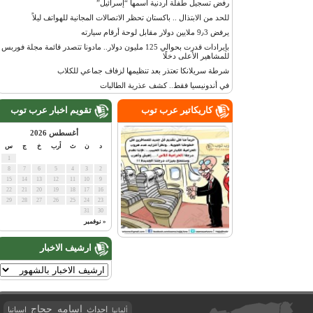
رفض تسجيل طفلة أردنية اسمها “إسرائيل”
للحد من الابتذال .. باكستان تحظر الاتصالات المجانية للهواتف ليلاً
يرفض 9٫3 ملايين دولار مقابل لوحة أرقام سيارته
بإيرادات قدرت بحوالي 125 مليون دولار.. مادونا تتصدر قائمة مجلة فوربس
للمشاهير الأعلى دخلًا
شرطة سريلانكا تعتذر بعد تنظيمها لزفاف جماعي للكلاب
في أندونيسيا فقط.. كشف عذرية الطالبات
كاريكاتير عرب توب
تقويم اخبار عرب توب
أغسطس 2026
د
ن
ث
أرب
خ
ج
س
1
8
7
6
5
4
3
2
15
14
13
12
11
10
9
22
21
20
19
18
17
16
29
28
27
26
25
24
23
31
30
« نوفمبر
ارشيف الاخبار
اسامه حجاج
احداث
اسبانيا
ألمانيا