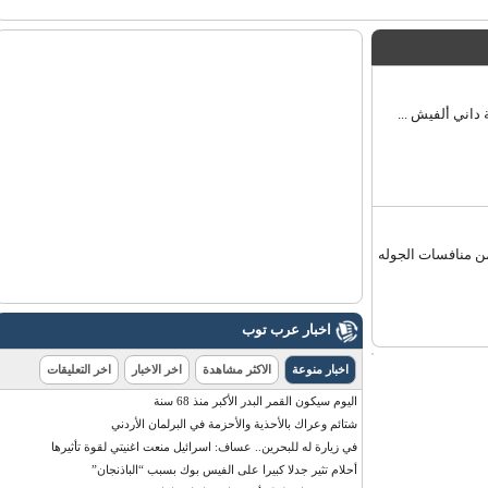
ني ألفيش ...
 منافسات الجوله
اخبار عرب توب
اخبار منوعة
الاكثر مشاهدة
اخر الاخبار
اخر التعليقات
اليوم سيكون القمر البدر الأكبر منذ 68 سنة
شتائم وعراك بالأحذية والأحزمة في البرلمان الأردني
في زيارة له للبحرين.. عساف: اسرائيل منعت اغنيتي لقوة تأثيرها
أحلام تثير جدلا كبيرا على الفيس بوك بسبب “الباذنجان”