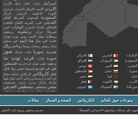
اسرائيل
اعلان
اعياد
الأردن
اصابة
الاردن
الاسد
الاسلام
الامارات
البرازيل
الثورة
الحكومة
الرئيس
الريال
السعودية
العالم
السعوديه
الشرطة
العديلي
العربية
الفنان
القاهرة
العرب
القذافي
الوفيات
المانيا
المصرية
اليمن
برشلونة
امريكا
ايران
برشلونه
بريطانيا
بشار الاسد
تويتر
ثورة
جوجل
حدث في مثل هذا اليوم
خبر
دمشق
ريال
رئيس
دولار
رمضان
روسيا
رونالدو
صور
سوريا
مدريد
شاب
شركة
إمارات
البحرين
الجزائر
عرب توب
صورة
عطا
طائرة
سعودية
السودان
العراق
فلسطين
وعطوة
على
عمان
غزة
فرنسا
مغرب
اليمن
تونس
فيديو
فوز
قتل
في
فيسبوك
فيس بوك
ريا
عمان
فلسطين
كاريكاتير
قطر
كاريكاتير اسامه حجاج
نان
ليبيا
مصر
ليبيا
لاعب
لبنان
كرة القدم
كريستيانو رونالدو
أردن
الكويت
قطر
مباراة
مبارك
مدريد
مرض
مستشفى
مصر
مصطفى العديلي
يتانيا
الصومال
جيبوتي
مصطفى
مقتل
من
مناسبات
منوعات
مظاهرات
موت
ميسي
مواليد
ميلان
نادي
نشر
وفيات
منوعات حول العالم
الكاريكاتير
وفاة
الصحة و الجمال
مقالات
يوتيوب
غتهم على شبكاتِ تواصلهمْ الاجتماعي المُفضلةْ !
تصميم وتطوير ورؤية
ليث الخليلي