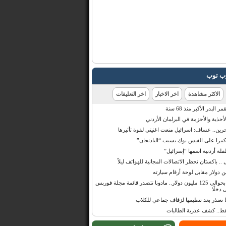
رب توب
الاكثر مشاهدة
اخر الاخبار
اخر التعليقات
البدر الأكبر منذ 68 سنة
أحذية والأحزمة في البرلمان الأردني
حرين.. عساف: اسرائيل منعت اغنيتي لقوة تأثيرها
 كبيرا على الفيس بوك بسبب “الباذنجان”
 أردنية اسمها “إسرائيل”
 .. باكستان تحظر الاتصالات المجانية للهواتف ليلاً
بإيرادات قدرت بحوالي 125 مليون دولار.. مادونا تتصدر قائمة مجلة فوربس
 دخلًا
تعتذر بعد تنظيمها لزفاف جماعي للكلاب
قط.. كشف عذرية الطالبات