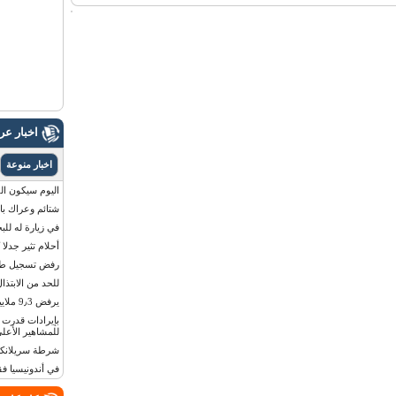
اخبار ع
اخبار منوعة
اليوم سيكون القمر 
شتائم وعراك بال
في زيارة له للب
أحلام تثير جدلا
رفض تسجيل طفلة
للحد من الابتذال
يرفض 9٫3 ملايين دولار مقابل لوحة أرقام سيارته
للمشاهير الأعلى
شرطة سريلانكا 
في أندونيسيا ف