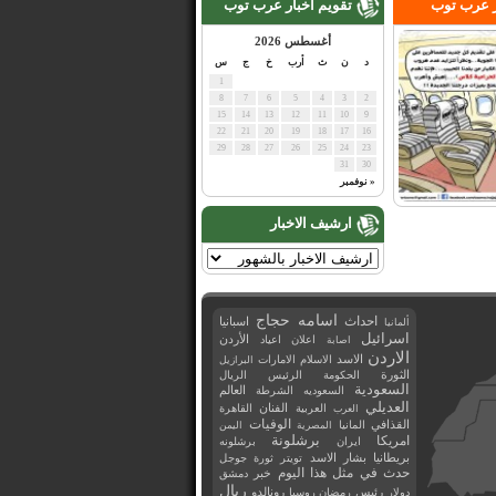
ر عرب توب
تقويم اخبار عرب توب
أغسطس 2026
د
ن
ث
أرب
خ
ج
س
1
8
7
6
5
4
3
2
15
14
13
12
11
10
9
22
21
20
19
18
17
16
29
28
27
26
25
24
23
31
30
« نوفمبر
ارشيف الاخبار
اسامه حجاج
احداث
اسبانيا
ألمانيا
اسرائيل
اعلان
اعياد
الأردن
اصابة
الاردن
الاسد
الاسلام
الامارات
البرازيل
الثورة
الحكومة
الرئيس
الريال
السعودية
العالم
السعوديه
الشرطة
العديلي
العربية
الفنان
القاهرة
العرب
القذافي
الوفيات
المانيا
المصرية
اليمن
برشلونة
امريكا
ايران
برشلونه
بريطانيا
بشار الاسد
تويتر
ثورة
جوجل
حدث في مثل هذا اليوم
خبر
دمشق
ريال
رئيس
دولار
رمضان
روسيا
رونالدو