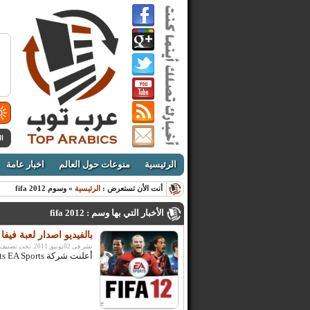
ال
الرئيسية
منوعات حول العالم
اخبار عامة
أنت الأن تستعرض :
الرئيسية
» وسوم fifa 2012
الأخبار التي بها وسم : fifa 2012
بالفيديو ‫اصدار لعبة فيفا 2012 تعليق عربي بصوت الشوالي و عبدالله الحربي
نشر فى 02يونيو, 2011. تحت تصنيف:
أعلنت شركة Electronics Arts EA Sports عن مفاجأة من العيار الثقيل طال انتظارها من عشاق ...