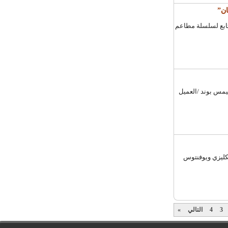
”
ي التابع لسلسلة مطاعم
يمس بوند /العميل
الانكليزي ويوفنتوس
3
4
التالي
»