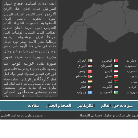
اسامه حجاج
احداث
اسبانيا
ألمانيا
اسرائيل
اعلان
اعياد
الأردن
اصابة
الاردن
الاسد
الاسلام
الامارات
البرازيل
الثورة
الحكومة
الرئيس
الريال
السعودية
العالم
السعوديه
الشرطة
العديلي
العربية
الفنان
القاهرة
العرب
القذافي
الوفيات
المانيا
المصرية
اليمن
برشلونة
امريكا
ايران
برشلونه
بريطانيا
بشار الاسد
تويتر
ثورة
جوجل
حدث في مثل هذا اليوم
خبر
دمشق
ريال
رئيس
دولار
رمضان
روسيا
رونالدو
صور
سوريا
مدريد
شاب
شركة
إمارات
البحرين
الجزائر
عرب توب
صورة
عطا
طائرة
سعودية
السودان
العراق
فلسطين
وعطوة
على
عمان
غزة
فرنسا
مغرب
اليمن
تونس
فيديو
فوز
قتل
في
فيسبوك
فيس بوك
ريا
عمان
فلسطين
كاريكاتير
قطر
كاريكاتير اسامه حجاج
نان
ليبيا
مصر
ليبيا
لاعب
لبنان
كرة القدم
كريستيانو رونالدو
أردن
الكويت
قطر
مباراة
مبارك
مدريد
مرض
مستشفى
مصر
مصطفى العديلي
يتانيا
الصومال
جيبوتي
مصطفى
مقتل
من
مناسبات
منوعات
مظاهرات
موت
ميسي
مواليد
ميلان
نادي
نشر
وفيات
منوعات حول العالم
الكاريكاتير
وفاة
الصحة و الجمال
مقالات
يوتيوب
غتهم على شبكاتِ تواصلهمْ الاجتماعي المُفضلةْ !
تصميم وتطوير ورؤية
ليث الخليلي