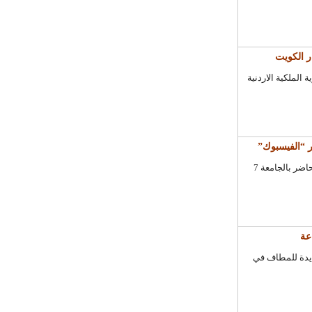
 الكويت
ية الملكية الاردنية
دكا، 27 يونيو - (وكالة الأنباء الألمانية):- قضت محكمة في بنجلاديش بحبس محاضر بالجامعة 7
لجديدة للمطاف في