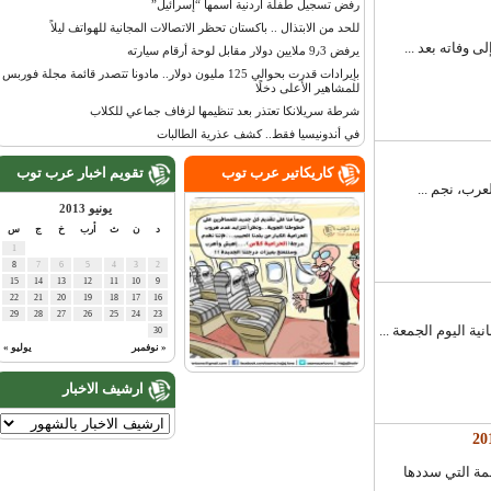
رفض تسجيل طفلة أردنية اسمها “إسرائيل”
للحد من الابتذال .. باكستان تحظر الاتصالات المجانية للهواتف ليلاً
يرفض 9٫3 ملايين دولار مقابل لوحة أرقام سيارته
بإيرادات قدرت بحوالي 125 مليون دولار.. مادونا تتصدر قائمة مجلة فوربس
للمشاهير الأعلى دخلًا
شرطة سريلانكا تعتذر بعد تنظيمها لزفاف جماعي للكلاب
في أندونيسيا فقط.. كشف عذرية الطالبات
كاريكاتير عرب توب
تقويم اخبار عرب توب
يونيو 2013
د
ن
ث
أرب
خ
ج
س
1
8
7
6
5
4
3
2
15
14
13
12
11
10
9
22
21
20
19
18
17
16
29
28
27
26
25
24
23
30
« نوفمبر
يوليو »
ارشيف الاخبار
سمة التي سددها