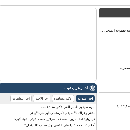
اخبار عرب توب
اخبار منوعة
الاكثر مشاهدة
اخر الاخبار
اخر التعليقات
اليوم سيكون القمر البدر الأكبر منذ 68 سنة
شتائم وعراك بالأحذية والأحزمة في البرلمان الأردني
في زيارة له للبحرين.. عساف: اسرائيل منعت اغنيتي لقوة تأثيرها
أحلام تثير جدلا كبيرا على الفيس بوك بسبب “الباذنجان”