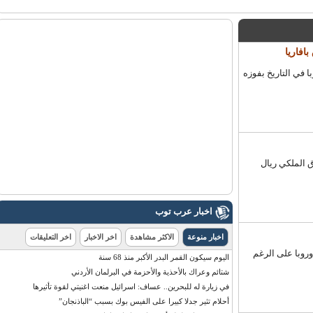
اريا
ي التاريخ بفوزه
الملكي ريال
اخبار عرب توب
اخبار منوعة
الاكثر مشاهدة
اخر الاخبار
اخر التعليقات
با على الرغم
اليوم سيكون القمر البدر الأكبر منذ 68 سنة
شتائم وعراك بالأحذية والأحزمة في البرلمان الأردني
في زيارة له للبحرين.. عساف: اسرائيل منعت اغنيتي لقوة تأثيرها
أحلام تثير جدلا كبيرا على الفيس بوك بسبب “الباذنجان”