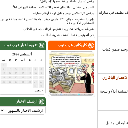
رفض تسجيل طفلة أردنية اسمها “إسرائيل”
للحد من الابتذال .. باكستان تحظر الاتصالات المجانية للهواتف ليلاً
 نظيف في مباراة
يرفض 9٫3 ملايين دولار مقابل لوحة أرقام سيارته
بإيرادات قدرت بحوالي 125 مليون دولار.. مادونا تتصدر قائمة مجلة فوربس
للمشاهير الأعلى دخلًا
شرطة سريلانكا تعتذر بعد تنظيمها لزفاف جماعي للكلاب
في أندونيسيا فقط.. كشف عذرية الطالبات
كاريكاتير عرب توب
تقويم اخبار عرب توب
وحيد ضمن ذهاب
أغسطس 2026
د
ن
ث
أرب
خ
ج
س
1
8
7
6
5
4
3
2
15
14
13
12
11
10
9
عصار البافاري
22
21
20
19
18
17
16
29
28
27
26
25
24
23
31
30
ة أداءً و نتيجة
« نوفمبر
ارشيف الاخبار
أهداف مقابل