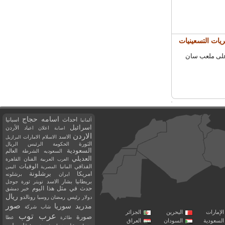
ات التسعينيات
لى ملعب سان
اسامه حجاج
احداث
اسبانيا
ألمانيا
اسرائيل
اعلان
اعياد
الأردن
اصابة
الاردن
الاسد
الاسلام
الامارات
البرازيل
الثورة
الحكومة
الرئيس
الريال
السعودية
العالم
السعوديه
الشرطة
العديلي
العربية
الفنان
القاهرة
العرب
القذافي
الوفيات
المانيا
المصرية
اليمن
برشلونة
امريكا
ايران
برشلونه
بريطانيا
بشار الاسد
تويتر
ثورة
جوجل
حدث في مثل هذا اليوم
خبر
دمشق
ريال
رئيس
دولار
رمضان
روسيا
رونالدو
صور
سوريا
مدريد
شاب
شركة
إمارات
البحرين
الجزائر
عرب توب
صورة
عطا
طائرة
سعودية
السودان
العراق